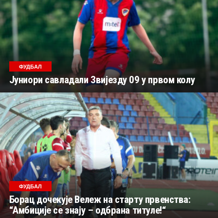
ФУДБАЛ
Јуниори савладали Звијезду 09 у првом колу
ФУДБАЛ
Борац дочекује Вележ на старту првенства:
“Амбиције се знају – одбрана титуле!“