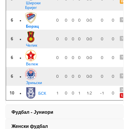
Фудбал - Јуниори
Женски фудбал