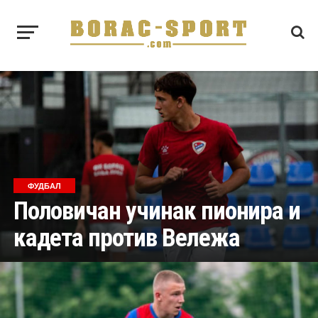
ФУДБАЛ
Половичан учинак пионира и
кадета против Вележа