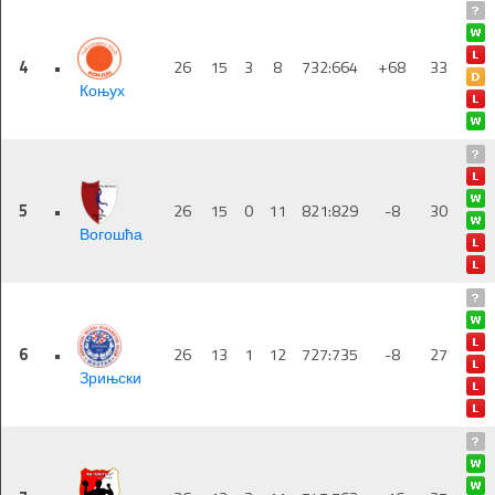
4
•
26
15
3
8
732:664
+68
33
Коњух
5
•
26
15
0
11
821:829
-8
30
Вогошћа
6
•
26
13
1
12
727:735
-8
27
Зрињски