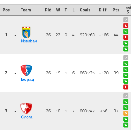
Las
Pos
Team
Pld
W
T
L
Goals
Diff
Pts
5
1
•
26
22
0
4
929:763
+166
44
Извиђач
2
•
26
19
1
6
863:735
+128
39
Борац
3
•
26
18
1
7
803:747
+56
37
Слога