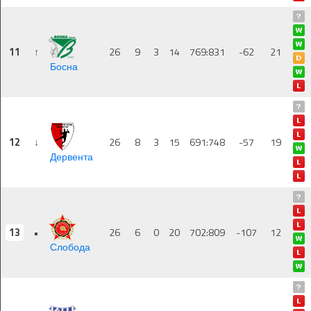
11
↑
26
9
3
14
769:831
-62
21
Босна
12
↓
26
8
3
15
691:748
-57
19
Дервента
13
•
26
6
0
20
702:809
-107
12
Слобода