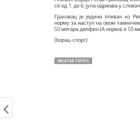
се од 1. до 6. јула одржава у слов
Граховац је једини пливач из Ре
норму за наступ на овом такмичењ
50 метара делфин (А норма) и 50 м
(борац-спорт)
RELATED TOPICS