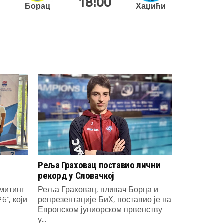
18:00
Борац
Хаџићи
Реља Граховац поставио лични
рекорд у Словачкој
митинг
Реља Граховац, пливач Борца и
6“, који
репрезентације БиХ, поставио је на
Европском јуниорском првенству
у...