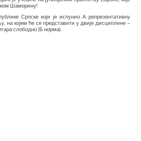
ачком Шаморину!
публике Српске који је испунио А репрезентативну
у, на којем ће се представити у двије дисциплине –
етара слободно (Б норма).