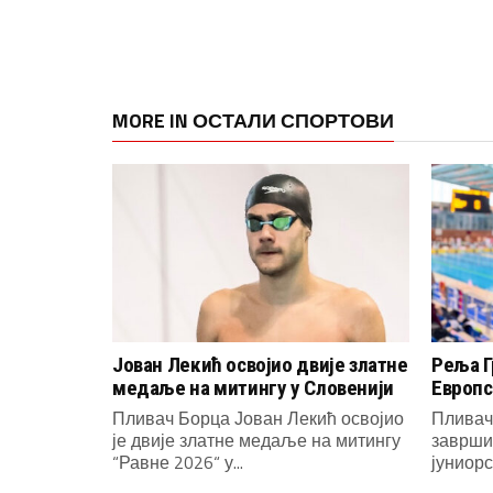
MORE IN ОСТАЛИ СПОРТОВИ
Јован Лекић освојио двије златне
Реља Г
медаље на митингу у Словенији
Европс
Пливач Борца Јован Лекић освојио
Пливач
је двије златне медаље на митингу
заврши
“Равне 2026“ у...
јуниорс