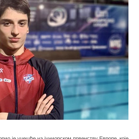
ио је учешће на јуниорском првенству Европе, које