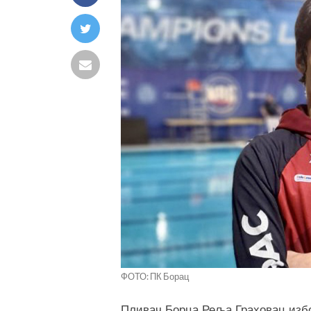
ФОТО: ПК Борац
Пливач Борца Реља Граховац избор