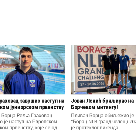
раховац завршио наступ на
Јован Лекић бриљирао на
ком јуниорском првенству
Борчевом митингу!
 Борца Реља Граховац
Пливач Борца обиљежио је 
о је наступ на Европском
“Борац NLB гранд челенџ 202
ком првенству, које се од...
је протеклог викенда...