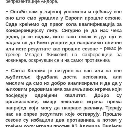
репрезентације Андоре.
–
Остаће нам у лијепој успомени и сјећању све
оно што смо урадили у Европи прошле сезоне.
Сада крећемо од првог кола квалификација за
Конференцијску лигу. Сигурно је да нас чека
један, ја се надам, исто тако тежак и дуг пут и
надам се да ћемо успјети да направимо сличне
– рекао је
или исте резултате као прошле сезоне
тренер Младен Жижовић на конференцији за
новинаре, осврнувши се и на самог противника.
–
Санта Колома је сигурно за нас или за све
љубитеље фудбала доста непозната, али
мислим да смо их добро анализирали и да да у
њиховим редовима има занимљивих играча који
посједују одређени квалитет. Добро су
организовани, имају неколико играча према
напријед који могу да направе разлику. Тјерају
нас на опрез резултати које остварују. Прошле
сезоне су избацили два противника, а потом у
трећем колу играли против АЗ Алкмара. Видјели