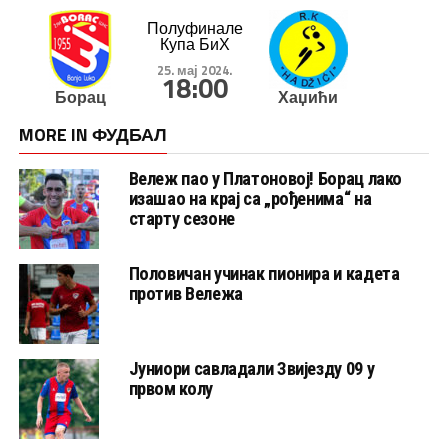
Полуфинале
Купа БиХ
25. мај 2024.
18:00
Борац
Хаџићи
MORE IN ФУДБАЛ
Вележ пао у Платоновој! Борац лако
изашао на крај са „рођенима“ на
старту сезоне
Половичан учинак пионира и кадета
против Вележа
Јуниори савладали Звијезду 09 у
првом колу