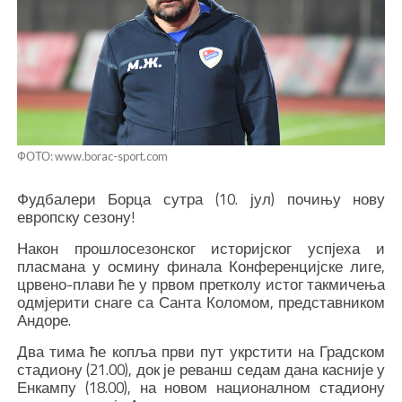
ФОТО: www.borac-sport.com
Фудбалери Борца сутра (10. јул) почињу нову
европску сезону!
Након прошлосезонског историјског успјеха и
пласмана у осмину финала Конференцијске лиге,
црвено-плави ће у првом претколу истог такмичења
одмјерити снаге са Санта Коломом, представником
Андоре.
Два тима ће копља први пут укрстити на Градском
стадиону (21.00), док је реванш седам дана касније у
Енкампу (18.00), на новом националном стадиону