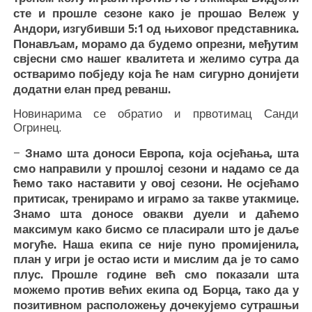
сте и прошле сезоне како је прошао Вележ у
Андори, изгубивши 5:1 од њиховог представника.
Понављам, морамо да будемо опрезни, међутим
свјесни смо нашег квалитета и желимо сутра да
остваримо побједу која ће нам сигурно донијети
додатни елан пред реванш.
Новинарима се обратио и првотимац Санди
Огринец.
–
Знамо шта доноси Европа, која осјећања, шта
смо направили у прошлој сезони и надамо се да
ћемо тако наставити у овој сезони. Не осјећамо
притисак, тренирамо и играмо за такве утакмице.
Знамо шта доносе овакви дуели и даћемо
максимум како бисмо се пласирали што је даље
могуће. Наша екипа се није пуно промијенила,
план у игри је остао исти и мислим да је то само
плус. Прошле године већ смо показали шта
можемо против већих екипа од Борца, тако да у
позитивном расположењу дочекујемо сутрашњи