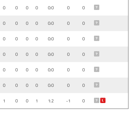
0
0
0
0
0:0
0
0
0
0
0
0
0:0
0
0
0
0
0
0
0:0
0
0
0
0
0
0
0:0
0
0
0
0
0
0
0:0
0
0
0
0
0
0
0:0
0
0
1
0
0
1
1:2
-1
0