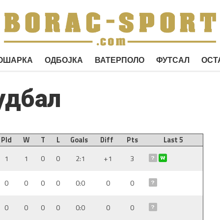
ОШАРКА
ОДБОЈКА
ВАТЕРПОЛО
ФУТСАЛ
ОСТ
удбал
Pld
W
T
L
Goals
Diff
Pts
Last 5
1
1
0
0
2:1
+1
3
0
0
0
0
0:0
0
0
0
0
0
0
0:0
0
0