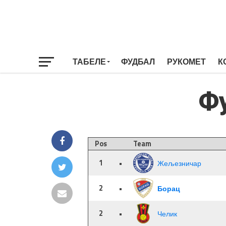
ТАБЕЛЕ
ФУДБАЛ
РУКОМЕТ
К
Ф
Pos
Team
1
•
Жељезничар
2
•
Борац
2
•
Челик