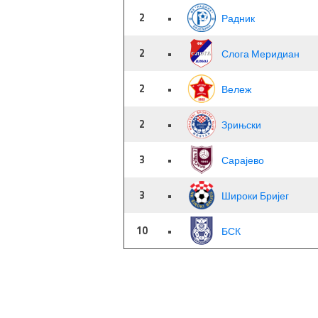
2
•
Радник
2
•
Слога Меридиан
2
•
Вележ
2
•
Зрињски
3
•
Сарајево
3
•
Широки Бријег
10
•
БСК