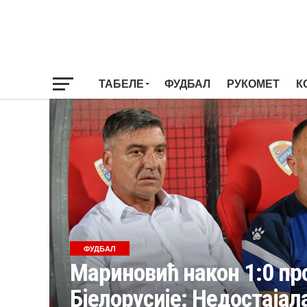
ТАБЕЛЕ
ФУДБАЛ
РУКОМЕТ
К
ФУДБАЛ
Мариновић након 1:0 п
Бјелорусије: Недостајал