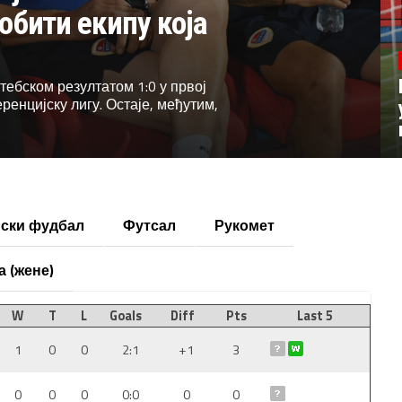
робити екипу која
ебском резултатом 1:0 у првој
енцијску лигу. Остаје, међутим,
ски фудбал
Футсал
Рукомет
а (жене)