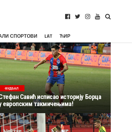
АЛИ СПОРТОВИ
LAT
ЋИР
ФУДБАЛ
Стефан Савић исписао историју Борца
у европским такмичењима!