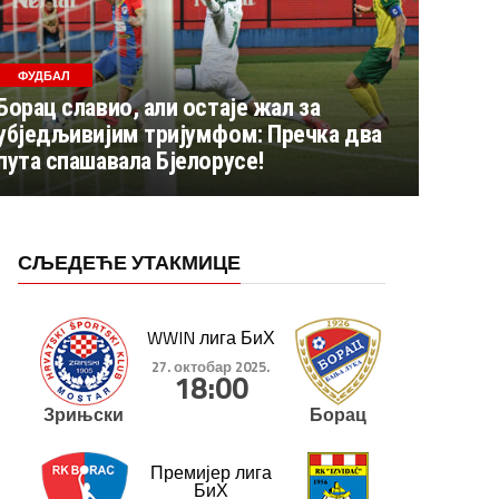
ФУДБАЛ
Борац славио, али остаје жал за
убједљивијим тријумфом: Пречка два
пута спашавала Бјелорусе!
СЉЕДЕЋЕ УТАКМИЦЕ
WWIN лига БиХ
27. октобар 2025.
18:00
Зрињски
Борац
Премијер лига
БиХ