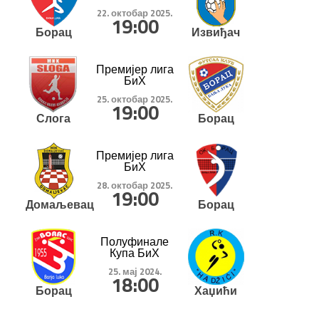
22. октобар 2025.
19:00
Борац
Извиђач
Премијер лига
БиХ
25. октобар 2025.
19:00
Слога
Борац
Премијер лига
БиХ
28. октобар 2025.
19:00
Домаљевац
Борац
Полуфинале
Купа БиХ
25. мај 2024.
18:00
Борац
Хаџићи