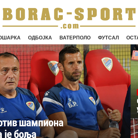
ОШАРКА
ОДБОЈКА
ВАТЕРПОЛО
ФУТСАЛ
ОСТ
ротив шампиона
а је боља