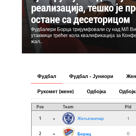
реализација, тешко је п
остане са десеторицом
Фудбалери Борца тријумфовали су над МЛ Вит
утакмици трећег кола квалификација за Конфер
жал...
Фудбал
Фудбал - Јуниори
Жен
Рукомет (жене)
Одбојка
Одбојк