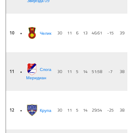
Звијезда 09
10
•
Челик
30
11
6
13
46:61
-15
39
Слога
11
•
30
11
5
14
51:58
-7
38
Меридиан
12
•
Крупа
30
11
5
14
29:54
-25
38