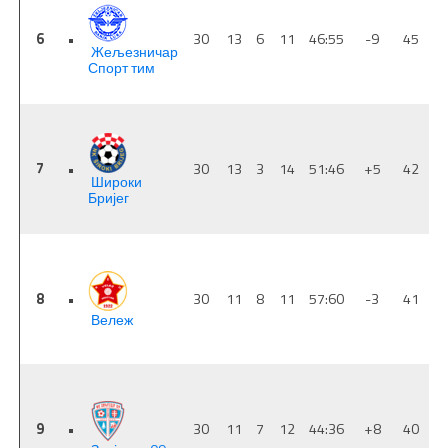
6
•
30
13
6
11
46:55
-9
45
Жељезничар
Спорт тим
7
•
30
13
3
14
51:46
+5
42
Широки
Бријег
8
•
30
11
8
11
57:60
-3
41
Вележ
9
•
30
11
7
12
44:36
+8
40