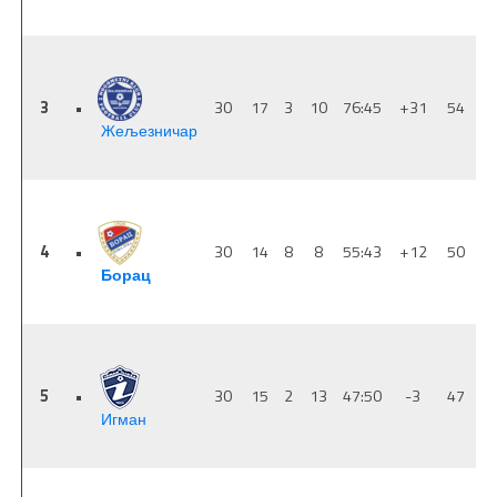
3
•
30
17
3
10
76:45
+31
54
Жељезничар
4
•
30
14
8
8
55:43
+12
50
Борац
5
•
30
15
2
13
47:50
-3
47
Игман