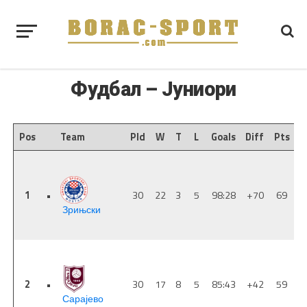
Фудбал – Јуниори
L
Pos
Team
Pld
W
T
L
Goals
Diff
Pts
1
•
30
22
3
5
98:28
+70
69
Зрињски
2
•
30
17
8
5
85:43
+42
59
Сарајево