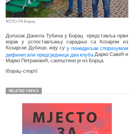
ФОТО: РК Борац
Долазак Данила Тубина у Борац представља први
корак у успостављању сарадње са Козаром из
Козарске Дубице, коју су
у понедјељак споразумом
Дарко Савић и
дефинисали предсједници два клуба
Марко Петраковић, саопштено је из Борца.
(борац-спорт)
RELATED TOPICS