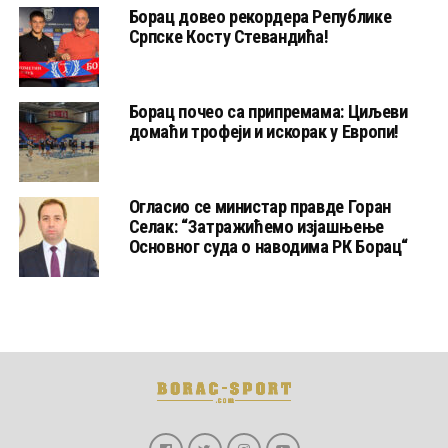
Борац довео рекордера Републике
Српске Косту Стевандића!
Борац почео са припремама: Циљеви
домаћи трофеји и искорак у Европи!
Огласио се министар правде Горан
Селак: “Затражићемо изјашњење
Основног суда о наводима РК Борац“