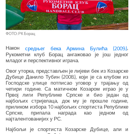
ФОТО: РК Борац
Након
,
средњег бека Армина Булића (2009.)
Рукометни клуб Борац ангажовао је још једног
младог и перспективног играча.
Овог уторка, представљен је лијеви бек из Козарске
Дубице Данило Тубин (2008.), који је са клубом из
Господске улице потписао уговор у трајању од
четири године. Са матичном Козаром играо је у
Првој лиги Републике Српске и био један од
најбољих стријелаца, док му је прошле године,
приликом избора 10 најбољих спортиста Републике
Српске, припала награда као једном од
најталентованијих у РС.
Најбољи је спортиста Козарске Дубице, али и