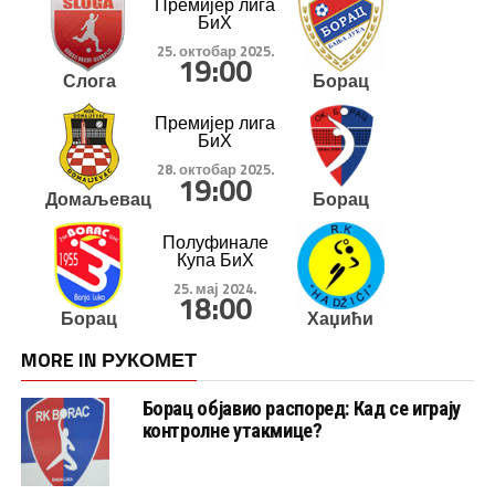
Премијер лига
БиХ
25. октобар 2025.
19:00
Слога
Борац
Премијер лига
БиХ
28. октобар 2025.
19:00
Домаљевац
Борац
Полуфинале
Купа БиХ
25. мај 2024.
18:00
Борац
Хаџићи
MORE IN РУКОМЕТ
Борац објавио распоред: Кад се играју
контролне утакмице?