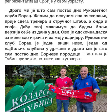
репрезентативац Србије у свом узрасту.
–
Драго ми је што сам постао дио Рукометног
клуба Борац. Желим да испуним сва очекивања,
прије свега тренера и стручног штаба, а онда и
своја. Даћу свој максимум да будем боља
верзија себе из дана у дан. Ово је одскочна даска
за мене као играча и за моју каријеру. Рукометни
клуб Борац је један виши ниво, један од
најбољих клубова у држави и драго ми је што
– истакао је
сам постао дио Борчеве породице
Тубин приликом потписивања уговора.