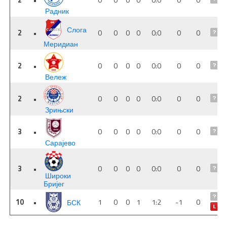
2
•
0
0
0
0
0:0
0
0
Радник
Слога
2
•
0
0
0
0
0:0
0
0
Меридиан
2
•
0
0
0
0
0:0
0
0
Вележ
2
•
0
0
0
0
0:0
0
0
Зрињски
3
•
0
0
0
0
0:0
0
0
Сарајево
3
•
0
0
0
0
0:0
0
0
Широки
Бријег
10
•
БСК
1
0
0
1
1:2
-1
0