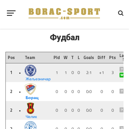
Фудбал
Last
Pos
Team
Pld
W
T
L
Goals
Diff
Pts
5
1
•
1
1
0
0
2:1
+1
3
Жељезничар
2
•
0
0
0
0
0:0
0
0
Борац
2
•
0
0
0
0
0:0
0
0
Челик