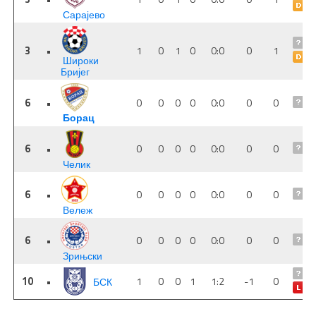
Сарајево
3
•
1
0
1
0
0:0
0
1
Широки
Бријег
6
•
0
0
0
0
0:0
0
0
Борац
6
•
0
0
0
0
0:0
0
0
Челик
6
•
0
0
0
0
0:0
0
0
Вележ
6
•
0
0
0
0
0:0
0
0
Зрињски
10
•
БСК
1
0
0
1
1:2
-1
0