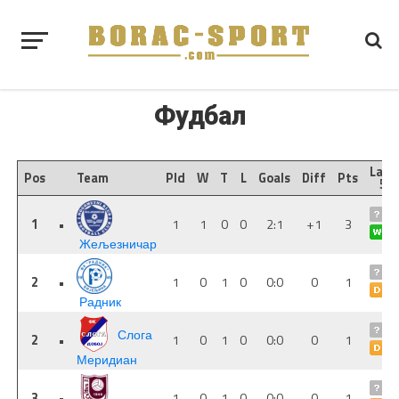
Фудбал
Last
Pos
Team
Pld
W
T
L
Goals
Diff
Pts
5
1
•
1
1
0
0
2:1
+1
3
Жељезничар
2
•
1
0
1
0
0:0
0
1
Радник
Слога
2
•
1
0
1
0
0:0
0
1
Меридиан
3
•
1
0
1
0
0:0
0
1