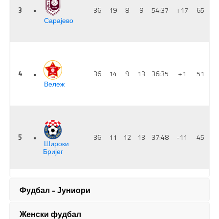
Фудбал - Јуниори
Женски фудбал