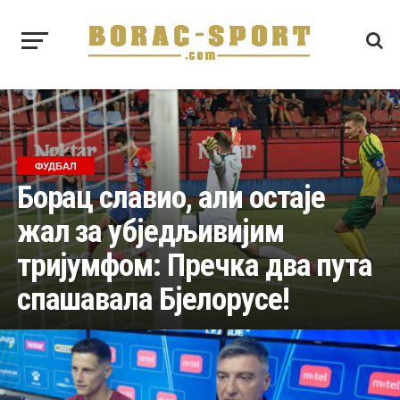
ФУДБАЛ
Борац славио, али остаје
жал за убједљивијим
тријумфом: Пречка два пута
спашавала Бјелорусе!