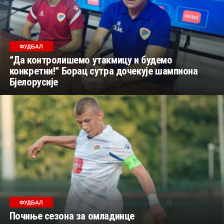
ФУДБАЛ
“Да контролишемо утакмицу и будемо
конкретни!“ Борац сутра дочекује шампиона
Бјелорусије
ФУДБАЛ
Почиње сезона за омладинце