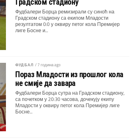
Градском стадиону
Фудбалери Борца ремизирали су синоћ на
Градском стадиону са екипом Младости
резултатом 0:0 у оквиру петог кола Премијер
лиге Босне и...
/ 7 година ago
ФУДБАЛ
Пораз Младости из прошлог кола
не смије да завара
Фудбалери Борца сутра на Градском стадиону,
са почетком у 20:30 часова, дочекују екипу
Младости у оквиру петог кола Премијер лиге
Босне...