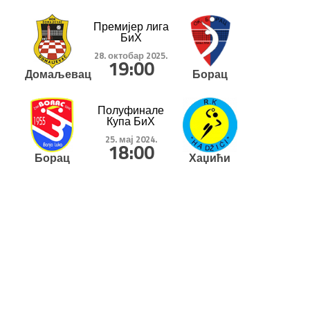
Премијер лига
БиХ
28. октобар 2025.
19:00
Домаљевац
Борац
Полуфинале
Купа БиХ
25. мај 2024.
18:00
Борац
Хаџићи