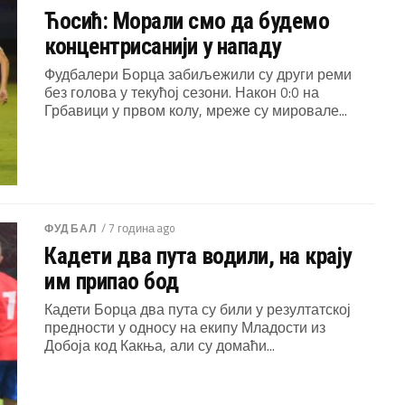
Ћосић: Морали смо да будемо
концентрисанији у нападу
Фудбалери Борца забиљежили су други реми
без голова у текућој сезони. Након 0:0 на
Грбавици у првом колу, мреже су мировале...
/ 7 година ago
ФУДБАЛ
Кадети два пута водили, на крају
им припао бод
Кадети Борца два пута су били у резултатској
предности у односу на екипу Младости из
Добоја код Какња, али су домаћи...