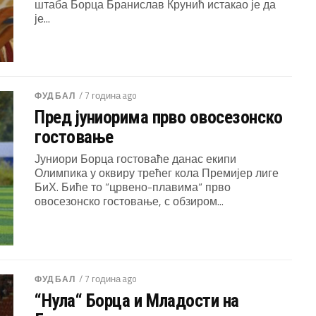
штаба Борца Бранислав Крунић истакао је да
је...
/ 7 година ago
ФУДБАЛ
Пред јуниорима прво овосезонско
гостовање
Јуниори Борца гостоваће данас екипи
Олимпика у оквиру трећег кола Премијер лиге
БиХ. Биће то “црвено-плавима“ прво
овосезонско гостовање, с обзиром...
/ 7 година ago
ФУДБАЛ
“Нула“ Борца и Младости на