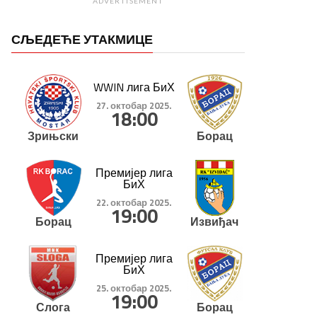
ADVERTISEMENT
СЉЕДЕЋЕ УТАКМИЦЕ
WWIN лига БиХ
27. октобар 2025.
18:00
Зрињски
Борац
Премијер лига
БиХ
22. октобар 2025.
19:00
Борац
Извиђач
Премијер лига
БиХ
25. октобар 2025.
19:00
Слога
Борац