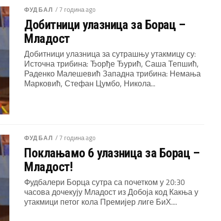
/ 7 година ago
ФУДБАЛ
Добитници улазница за Борац –
Младост
Добитници улазница за сутрашњу утакмицу су:
Источна трибина: Ђорђе Ђурић, Саша Тепшић,
Раденко Малешевић Западна трибина: Немања
Марковић, Стефан Цумбо, Никола...
/ 7 година ago
ФУДБАЛ
Поклањамо 6 улазница за Борац –
Младост!
Фудбалери Борца сутра са почетком у 20:30
часова дочекују Младост из Добоја код Какња у
утакмици петог кола Премијер лиге БиХ....