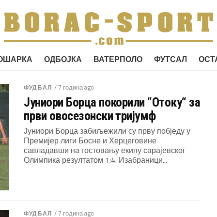
ОШАРКА
ОДБОЈКА
ВАТЕРПОЛО
ФУТСАЛ
ОСТ
/ 7 година ago
ФУДБАЛ
Јуниори Борца покорили “Отоку“ за
први овосезонски тријумф
Јуниори Борца забиљежили су прву побједу у
Премијер лиги Босне и Херцеговине
савладавши на гостовању екипу сарајевског
Олимпика резултатом 1:4. Изабраници...
/ 7 година ago
ФУДБАЛ