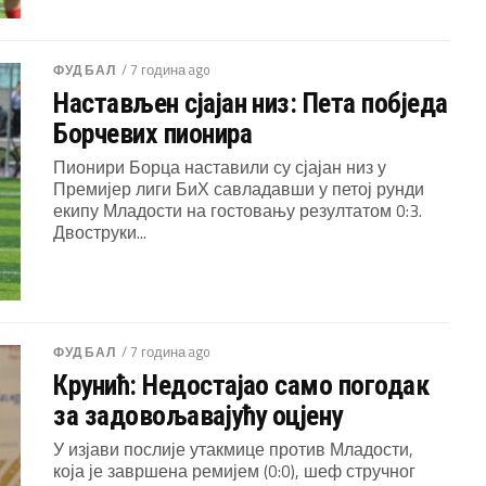
/ 7 година ago
ФУДБАЛ
Настављен сјајан низ: Пета побједа
Борчевих пионира
Пионири Борца наставили су сјајан низ у
Премијер лиги БиХ савладавши у петој рунди
екипу Младости на гостовању резултатом 0:3.
Двоструки...
/ 7 година ago
ФУДБАЛ
Крунић: Недостајао само погодак
за задовољавајућу оцјену
У изјави послије утакмице против Младости,
која је завршена ремијем (0:0), шеф стручног