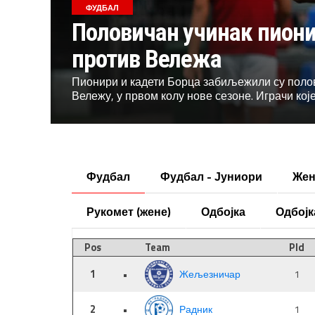
ФУДБАЛ
Половичан учинак пиони
против Вележа
Пионири и кадети Борца забиљежили су поло
Вележу, у првом колу нове сезоне. Играчи које
Фудбал
Фудбал - Јуниори
Жен
Рукомет (жене)
Одбојка
Одбојк