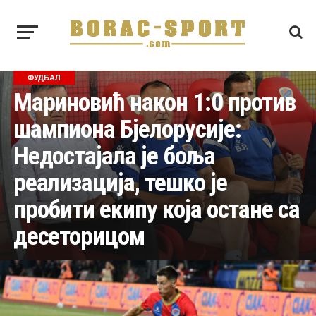
ФУДБАЛ
Мариновић након 1:0 против
шампиона Бјелорусије:
Недостајала је боља
реализација, тешко је
пробити екипу која остане са
десеторицом