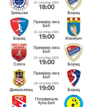
27. октобар 2025.
18:00
Зрињски
Борац
Премијер лига
БиХ
22. октобар 2025.
19:00
Борац
Извиђач
Премијер лига
БиХ
25. октобар 2025.
19:00
Слога
Борац
Премијер лига
БиХ
28. октобар 2025.
19:00
Домаљевац
Борац
Полуфинале
Купа БиХ