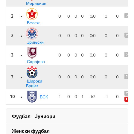
Фудбал - Јуниори
Женски фудбал