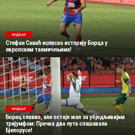
ФУДБАЛ
Стефан Савић исписао историју Борца у
европским такмичењима!
ФУДБАЛ
Борац славио, али остаје жал за убједљивијим
тријумфом: Пречка два пута спашавала
Бјелорусе!