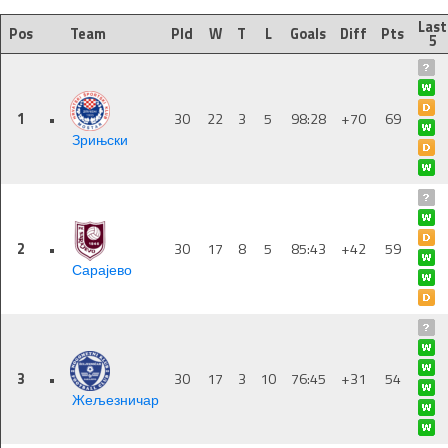
Last
Pos
Team
Pld
W
T
L
Goals
Diff
Pts
5
1
•
30
22
3
5
98:28
+70
69
Зрињски
2
•
30
17
8
5
85:43
+42
59
Сарајево
3
•
30
17
3
10
76:45
+31
54
Жељезничар