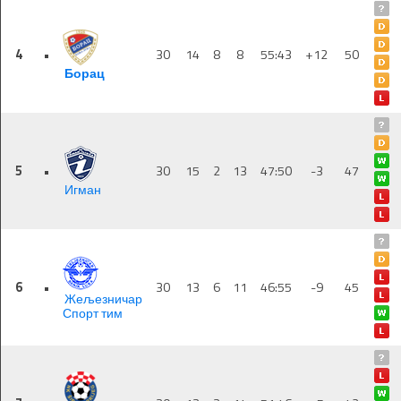
4
•
30
14
8
8
55:43
+12
50
Борац
5
•
30
15
2
13
47:50
-3
47
Игман
6
•
30
13
6
11
46:55
-9
45
Жељезничар
Спорт тим