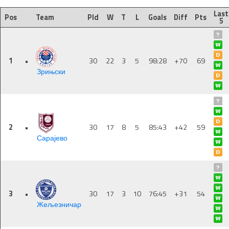
Last
Pos
Team
Pld
W
T
L
Goals
Diff
Pts
5
1
•
30
22
3
5
98:28
+70
69
Зрињски
2
•
30
17
8
5
85:43
+42
59
Сарајево
3
•
30
17
3
10
76:45
+31
54
Жељезничар