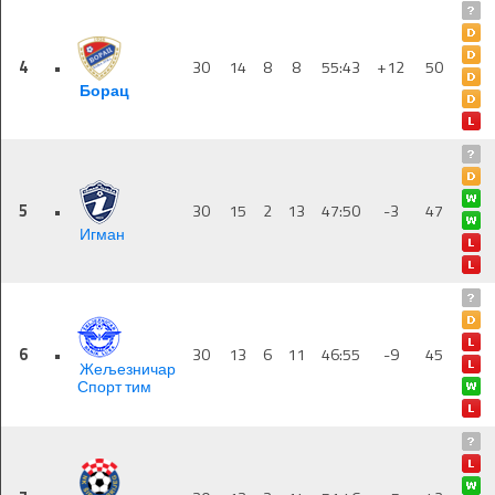
4
•
30
14
8
8
55:43
+12
50
Борац
5
•
30
15
2
13
47:50
-3
47
Игман
6
•
30
13
6
11
46:55
-9
45
Жељезничар
Спорт тим