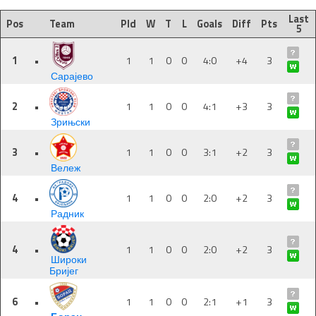
Last
Pos
Team
Pld
W
T
L
Goals
Diff
Pts
5
1
•
1
1
0
0
4:0
+4
3
Сарајево
2
•
1
1
0
0
4:1
+3
3
Зрињски
3
•
1
1
0
0
3:1
+2
3
Вележ
4
•
1
1
0
0
2:0
+2
3
Радник
4
•
1
1
0
0
2:0
+2
3
Широки
Бријег
6
•
1
1
0
0
2:1
+1
3