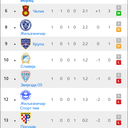
Борац
6
•
Челик
1
1
0
0
2:1
+1
3
8
•
1
0
1
0
2:2
0
1
Жељезничар
9
•
Крупа
1
0
1
0
2:2
0
1
10
•
1
0
0
1
1:2
-1
0
Славија
10
•
1
0
0
1
1:2
-1
0
Звијезда 09
12
•
1
0
0
1
1:3
-2
0
Жељезничар
Спорт тим
13
•
1
0
0
1
0:2
-2
0
Посушје