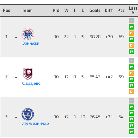
Last
Pos
Team
Pld
W
T
L
Goals
Diff
Pts
5
1
•
30
22
3
5
98:28
+70
69
Зрињски
2
•
30
17
8
5
85:43
+42
59
Сарајево
3
•
30
17
3
10
76:45
+31
54
Жељезничар