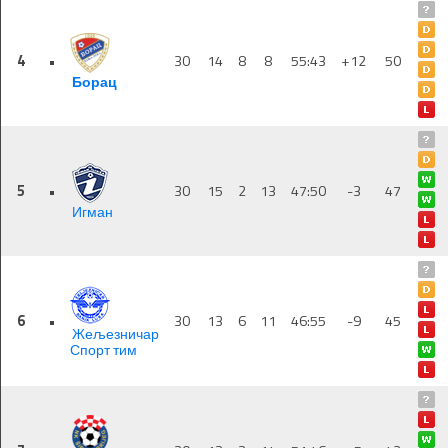
4
•
30
14
8
8
55:43
+12
50
Борац
5
•
30
15
2
13
47:50
-3
47
Игман
6
•
30
13
6
11
46:55
-9
45
Жељезничар
Спорт тим