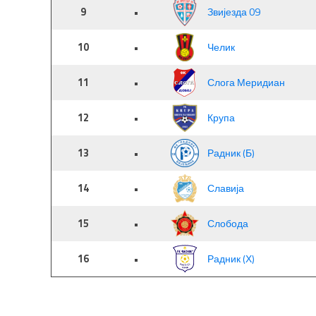
9
•
Звијезда 09
10
•
Челик
11
•
Слога Меридиан
12
•
Крупа
13
•
Радник (Б)
14
•
Славија
15
•
Слобода
16
•
Радник (Х)