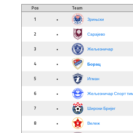
Pos
Team
1
•
Зрињски
2
•
Сарајево
3
•
Жељезничар
4
•
Борац
5
•
Игман
6
•
Жељезничар Спорт ти
7
•
Широки Бријег
8
•
Вележ