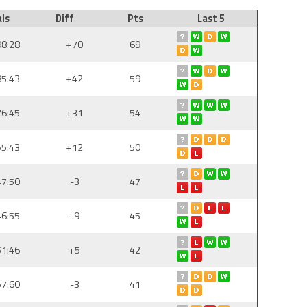
ls
Diff
Pts
Last 5
98:28
+70
69
85:43
+42
59
76:45
+31
54
55:43
+12
50
47:50
-3
47
46:55
-9
45
51:46
+5
42
57:60
-3
41