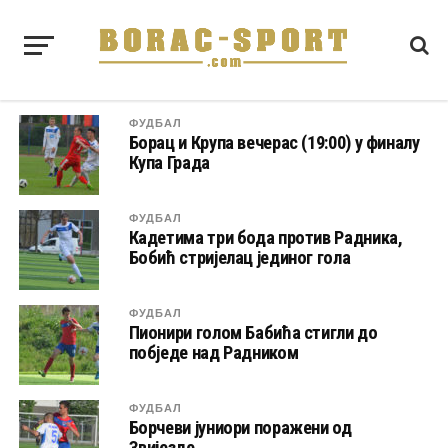
ФУДБАЛ
Борац и Крупа вечерас (19:00) у финалу
Купа Града
ФУДБАЛ
Кадетима три бода против Радника,
Бобић стријелац јединог гола
ФУДБАЛ
Пионири голом Бабића стигли до
побједе над Радником
ФУДБАЛ
Борчеви јуниори поражени од
Звијезде