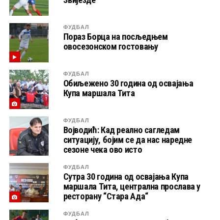
ФУДБАЛ
Пораз Борца на посљедњем
овосезонском гостовању
ФУДБАЛ
Обиљежено 30 година од освајања
Купа маршала Тита
ФУДБАЛ
Војводић: Кад реално сагледам
ситуацију, бојим се да нас наредне
сезоне чека ово исто
ФУДБАЛ
Сутра 30 година од освајања Купа
маршала Тита, централна прослава у
ресторану “Стара Ада“
ФУДБАЛ