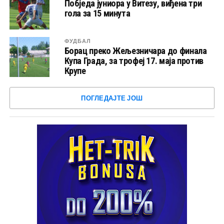
Побједа јуниора у Витезу, виђена три
гола за 15 минута
ФУДБАЛ
Борац преко Жељезничара до финала
Купа Града, за трофеј 17. маја против
Крупе
ПОГЛЕДАЈТЕ ЈОШ