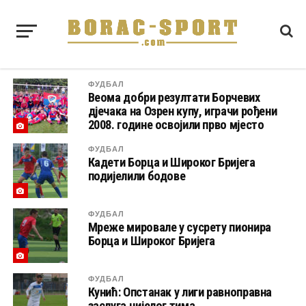
ФУДБАЛ
Веома добри резултати Борчевих
дјечака на Озрен купу, играчи рођени
2008. године освојили прво мјесто
ФУДБАЛ
Кадети Борца и Широког Бријега
подијелили бодове
ФУДБАЛ
Мреже мировале у сусрету пионира
Борца и Широког Бријега
ФУДБАЛ
Кунић: Опстанак у лиги равноправна
заслуга цијелог тима