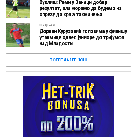
Вуклиш: Реми у Зеници добар
резултат, али морамо да будемо на
опрезу до краја такмичења
ФУДБАЛ
Дориан Курузовић головима у финишу
утакмице одвео јуниоре до тријумфа
над Младости
ПОГЛЕДАЈТЕ ЈОШ