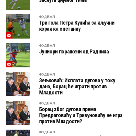
ФУДБАЛ
Три гола Петра Кунића за кључни
корак ка опстанку
ФУДБАЛ
Јуниори поражени од Радника
ФУДБАЛ
Зељковић: Исплата дугова у току
дана, Борац ће играти против
Младости
ФУДБАЛ
Борац због дугова према
Предраговићу и Тривуновићу не игра
против Младости?
ФУДБАЛ