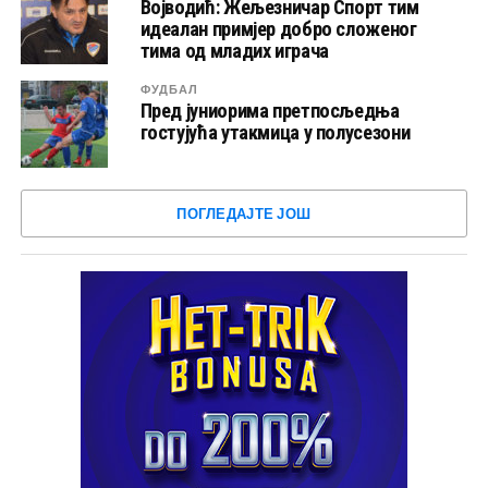
Војводић: Жељезничар Спорт тим
идеалан примјер добро сложеног
тима од младих играча
ФУДБАЛ
Пред јуниорима претпосљедња
гостујућа утакмица у полусезони
ПОГЛЕДАЈТЕ ЈОШ