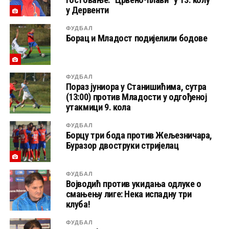
у Дервенти
ФУДБАЛ
Борац и Младост подијелили бодове
ФУДБАЛ
Пораз јуниора у Станишићима, сутра
(13:00) против Младости у одгођеној
утакмици 9. кола
ФУДБАЛ
Борцу три бода против Жељезничара,
Буразор двоструки стријелац
ФУДБАЛ
Војводић против укидања одлуке о
смањењу лиге: Нека испадну три
клуба!
ФУДБАЛ