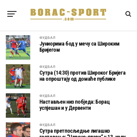
ФУДБАЛ
Јуниорима бод у мечу са Широким
Бријегом
ФУДБАЛ
Сутра (14:30) против Широког Бријега
на опроштају од домаће публике
ФУДБАЛ
Настављен низ побједа: Борац
успјешан и у Дервенти
ФУДБАЛ
Сутра претпосљедње лигашко
гостовање: “Црвено-плави“ у 13. колу