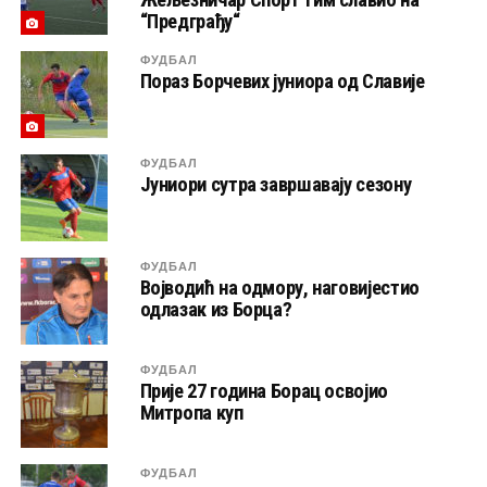
“Предграђу“
ФУДБАЛ
Пораз Борчевих јуниора од Славије
ФУДБАЛ
Јуниори сутра завршавају сезону
ФУДБАЛ
Војводић на одмору, наговијестио
одлазак из Борца?
ФУДБАЛ
Прије 27 година Борац освојио
Митропа куп
ФУДБАЛ