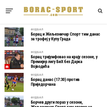
ФУДБАЛ
Борац и Жељезничар Спорт тим данас
за трофеј у Купу Града
ФУДБАЛ
Борац тријумфовао на крају сезоне, у
Премијер лигу БиХ без Дарка
Војводића
ФУДБАЛ
Борац данас (17:30) против
Приједорчана
ФУДБАЛ
Борчев други пораз у сезони,
Жељезничар Спорт тим славио на