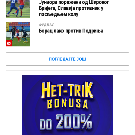
Јуниори поражени од Широког
Бријега, Славија противник у
посљедњем колу
ФУДБАЛ
Борац лако против Подриња
ПОГЛЕДАЈТЕ ЈОШ