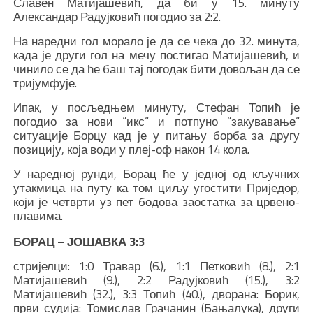
Славен Матијашевић, да би у 15. минуту
Александар Радујковић погодио за 2:2.
На наредни гол морало је да се чека до 32. минута,
када је други гол на мечу постигао Матијашевић, и
чинило се да ће баш тај погодак бити довољан да се
тријумфује.
Ипак, у посљедњем минуту, Стефан Топић је
погодио за нови “икс“ и потпуно “закувавање“
ситуације Борцу кад је у питању борба за другу
позицију, која води у плеј-оф након 14 кола.
У наредној рунди, Борац ће у једној од кључних
утакмица на путу ка том циљу угостити Приједор,
који је четврти уз пет бодова заостатка за црвено-
плавима.
БОРАЦ – ЈОШАВКА 3:3
стријелци: 1:0 Травар (6.), 1:1 Петковић (8.), 2:1
Матијашевић (9.), 2:2 Радујковић (15.), 3:2
Матијашевић (32.), 3:3 Топић (40.), дворана: Борик,
први судија: Томислав Грачанин (Бањалука), други