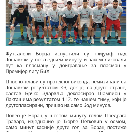
Футсалери Борца испустили су тријумф над
Јошавком у посљедњем минуту и закомпликовали
пут ка пласману у доигравање за пласман у
Премијер лигу БиХ.
Црвено-плави су протеклог викенда ремизирали са
Јошавком резултатом 3:3, док је, са друге стране,
састав Брчко Здарвља декласирао Шампион у
Лакташима резултатом 1:12, те нашем тиму, који је
другопласирани, пришао на само бод минуса.
Повео је Борац у шестом минуту голом Предрага
Травара, изједначио је Ђорђе Петковић у осмом,
само минут касније други гол за Борац постиже