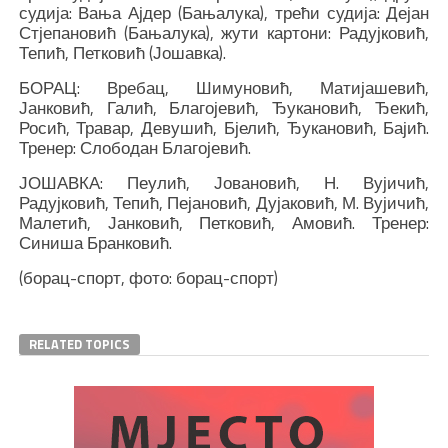
судија: Вања Ајдер (Бањалука), трећи судија: Дејан
Стјепановић (Бањалука), жути картони: Радујковић,
Тепић, Петковић (Јошавка).
БОРАЦ: Вребац, Шимуновић, Матијашевић,
Јанковић, Галић, Благојевић, Ђукановић, Ђекић,
Росић, Травар, Девушић, Бјелић, Ђукановић, Бајић.
Тренер: Слободан Благојевић.
ЈОШАВКА: Пеулић, Јовановић, Н. Вујичић,
Радујковић, Тепић, Пејановић, Дујаковић, М. Вујичић,
Малетић, Јанковић, Петковић, Амовић. Тренер:
Синиша Бранковић.
(борац-спорт, фото: борац-спорт)
RELATED TOPICS