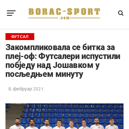
ФУТСАЛ
Закомпликовала се битка за
плеј-оф: Футсалери испустили
побједу над Јошавком у
посљедњем минуту
8. фебруар 2021.