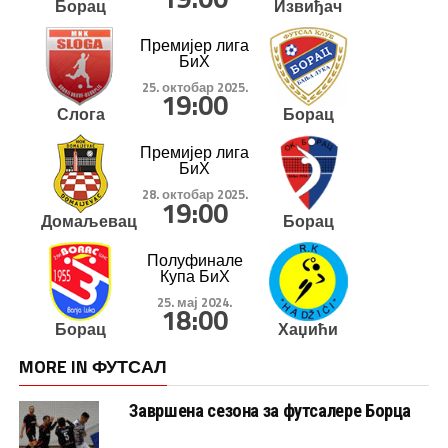
Борац
Извиђач
Премијер лига
БиХ
25. октобар 2025.
19:00
Слога
Борац
Премијер лига
БиХ
28. октобар 2025.
19:00
Домаљевац
Борац
Полуфинале
Купа БиХ
25. мај 2024.
18:00
Борац
Хаџићи
MORE IN ФУТСАЛ
Завршена сезона за футсалере Борца