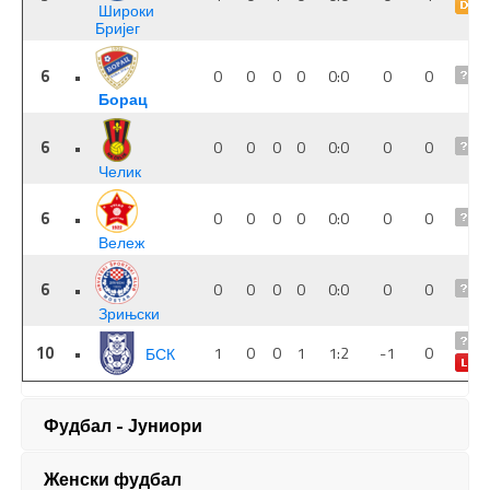
Фудбал - Јуниори
Женски фудбал