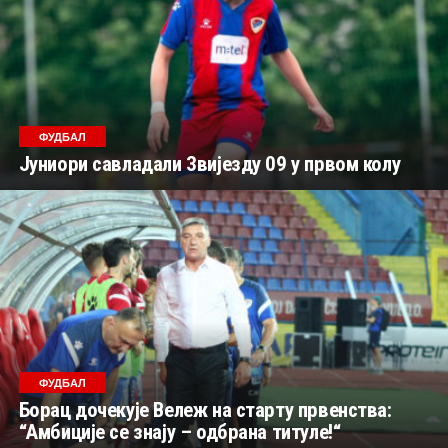
ФУДБАЛ
Јуниори савладали Звијезду 09 у првом колу
ФУДБАЛ
Борац дочекује Вележ на старту првенства:
“Амбиције се знају – одбрана титуле!“