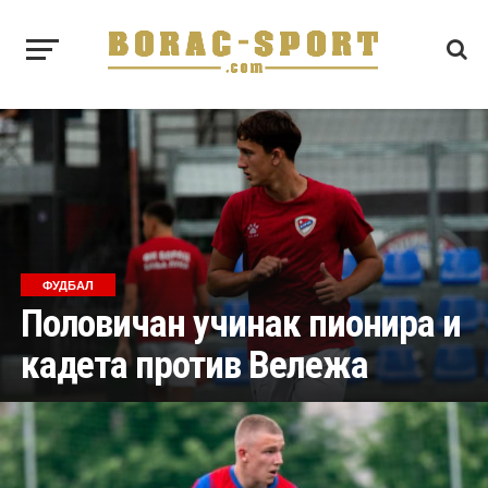
ФУДБАЛ
Половичан учинак пионира и
кадета против Вележа