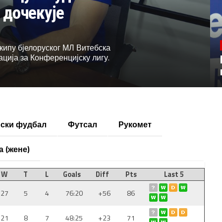
 дочекује
кипу бјелоруског МЛ Витебска
ација за Конференцијску лигу.
ски фудбал
Футсал
Рукомет
а (жене)