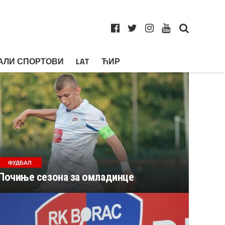
АЛИ СПОРТОВИ
LAT
ЋИР
ФУДБАЛ
Почиње сезона за омладинце