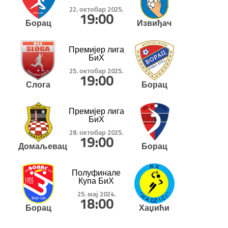
22. октобар 2025.
19:00
Борац
Извиђач
Премијер лига
БиХ
25. октобар 2025.
19:00
Слога
Борац
Премијер лига
БиХ
28. октобар 2025.
19:00
Домаљевац
Борац
Полуфинале
Купа БиХ
25. мај 2024.
18:00
Борац
Хаџићи