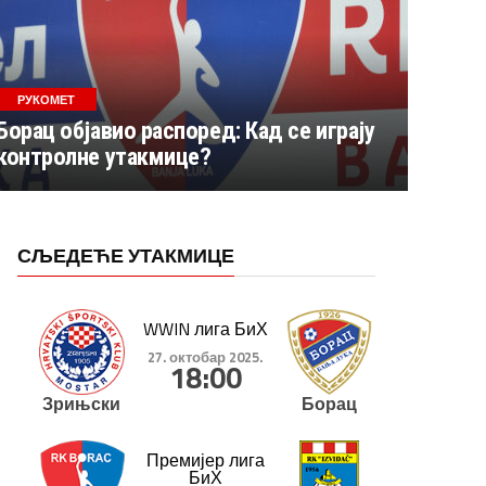
РУКОМЕТ
Борац објавио распоред: Кад се играју
контролне утакмице?
СЉЕДЕЋЕ УТАКМИЦЕ
WWIN лига БиХ
27. октобар 2025.
18:00
Зрињски
Борац
Премијер лига
БиХ