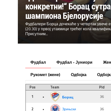
конкретни!“ Борац сутра
шампиона Бјелорусије
Фудбалери Борца дочекаће у четвртак увече е
(20.30) у првој утакмици трећег кола квалифик
Присутним...
Фудбал
Фудбал - Јуниори
Жен
Рукомет (жене)
Одбојка
Одбојк