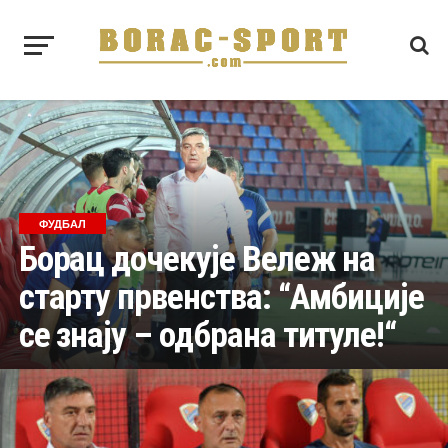
ФУДБАЛ
Борац дочекује Вележ на
старту првенства: “Амбиције
се знају – одбрана титуле!“