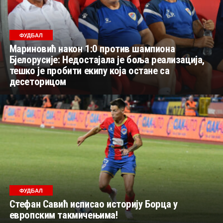
ФУДБАЛ
Мариновић након 1:0 против шампиона
Бјелорусије: Недостајала је боља реализација,
тешко је пробити екипу која остане са
десеторицом
ФУДБАЛ
Стефан Савић исписао историју Борца у
европским такмичењима!