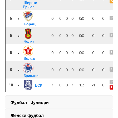
Фудбал - Јуниори
Женски фудбал