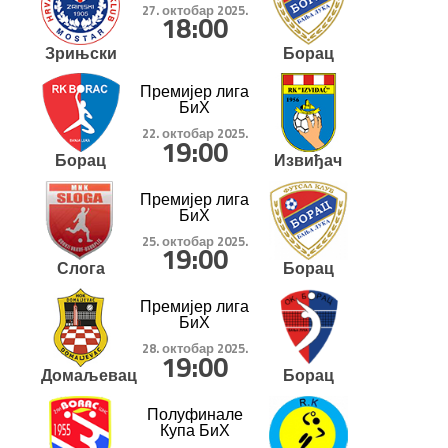
27. октобар 2025.
18:00
Зрињски
Борац
Премијер лига
БиХ
22. октобар 2025.
19:00
Борац
Извиђач
Премијер лига
БиХ
25. октобар 2025.
19:00
Слога
Борац
Премијер лига
БиХ
28. октобар 2025.
19:00
Домаљевац
Борац
Полуфинале
Купа БиХ