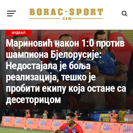
ФУДБАЛ
Мариновић након 1:0 против
шампиона Бјелорусије:
Недостајала је боља
реализација, тешко је
пробити екипу која остане са
десеторицом