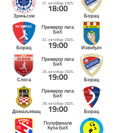
27. октобар 2025.
18:00
Зрињски
Борац
Премијер лига
БиХ
22. октобар 2025.
19:00
Борац
Извиђач
Премијер лига
БиХ
25. октобар 2025.
19:00
Слога
Борац
Премијер лига
БиХ
28. октобар 2025.
19:00
Домаљевац
Борац
Полуфинале
Купа БиХ