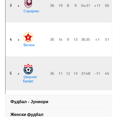
Фудбал - Јуниори
Женски фудбал