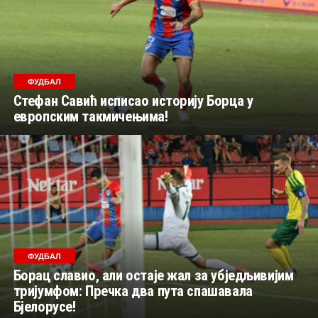
ФУДБАЛ
Стефан Савић исписао историју Борца у
европским такмичењима!
ФУДБАЛ
Борац славио, али остаје жал за убједљивијим
тријумфом: Пречка два пута спашавала
Бјелорусе!