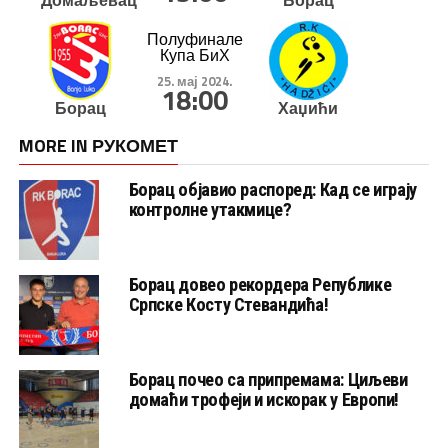
Домаљевац
Борац
Полуфинале
Купа БиХ
25. мај 2024.
18:00
Борац
Хаџићи
MORE IN РУКОМЕТ
Борац објавио распоред: Кад се играју
контролне утакмице?
Борац довео рекордера Републике
Српске Косту Стевандића!
Борац почео са припремама: Циљеви
домаћи трофеји и искорак у Европи!