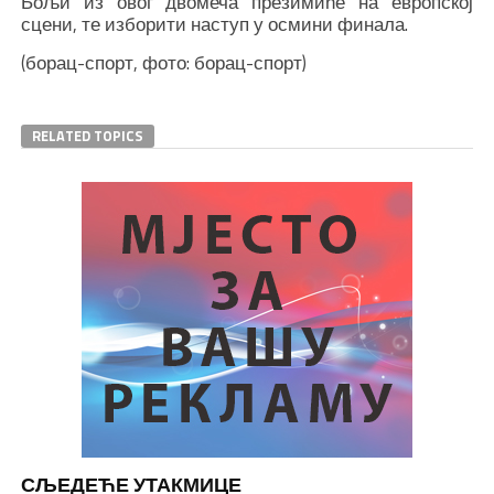
Бољи из овог двомеча презимиће на европској
сцени, те изборити наступ у осмини финала.
(борац-спорт, фото: борац-спорт)
RELATED TOPICS
СЉЕДЕЋЕ УТАКМИЦЕ