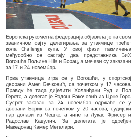
Европска рукометна федерација објавила је на свом
званичном сајту делегирања за утакмице трећег
кола Challenge купа. У овој фази такмичења
међусобно се састају два представника БиХ
Вогошћа Пољине Hills и Борац, а мечеви су заказани
за 17. и 24. новембар.
Прва утакмица игра се у Вогошћи, у спортској
дворани Амел Бечковић, са почетком у 17 часова.
Правду ће тада дијелити Холанђани Руд и Пол
Геретс, а делегат је Радош Ракочевић из Црне Горе.
Сусрет заказан за 24. новембар одржаће се у
дворани Борик са почетком у 20 часова, судијски
пар долази из Чешке, а чине га Лукас Фрисер и
Радослав Кавулич. За делегата је одређен
Македонац Камер Металари.