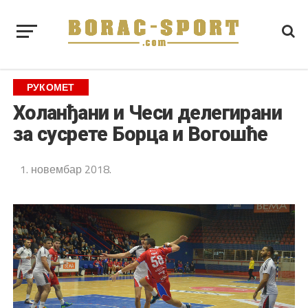
РУКОМЕТ
Холанђани и Чеси делегирани
за сусрете Борца и Вогошће
1. новембар 2018.