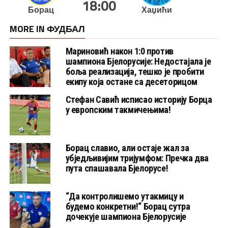
18:00
Борац
Хаџићи
MORE IN ФУДБАЛ
Мариновић након 1:0 против
шампиона Бјелорусије: Недостајала је
боља реализација, тешко је пробити
екипу која остане са десеторицом
Стефан Савић исписао историју Борца
у европским такмичењима!
Борац славио, али остаје жал за
убједљивијим тријумфом: Пречка два
пута спашавала Бјелорусе!
“Да контролишемо утакмицу и
будемо конкретни!“ Борац сутра
дочекује шампиона Бјелорусије