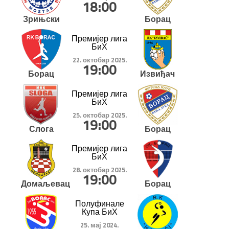
18:00
Зрињски
Борац
Премијер лига
БиХ
22. октобар 2025.
19:00
Борац
Извиђач
Премијер лига
БиХ
25. октобар 2025.
19:00
Слога
Борац
Премијер лига
БиХ
28. октобар 2025.
19:00
Домаљевац
Борац
Полуфинале
Купа БиХ
25. мај 2024.