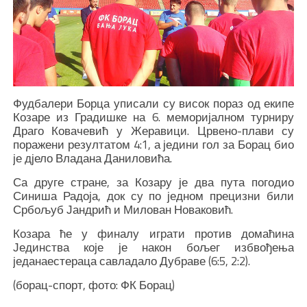
Фудбалери Борца уписали су висок пораз од екипе
Козаре из Градишке на 6. меморијалном турниру
Драго Ковачевић у Жеравици. Црвено-плави су
поражени резултатом 4:1, а једини гол за Борац био
је дјело Владана Даниловића.
Са друге стране, за Козару је два пута погодио
Синиша Радоја, док су по једном прецизни били
Србољуб Јандрић и Милован Новаковић.
Козара ће у финалу играти против домаћина
Јединства које је након бољег избвођења
једанаестераца савладало Дубраве (6:5, 2:2).
(борац-спорт, фото: ФК Борац)