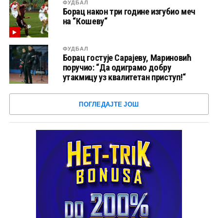
ФУДБАЛ
Борац након три године изгубио меч
на “Кошеву“
ФУДБАЛ
Борац гостује Сарајеву, Мариновић
поручио: “Да одиграмо добру
утакмицу уз квалитетан приступ!“
ПОГЛЕДАЈТЕ ЈОШ