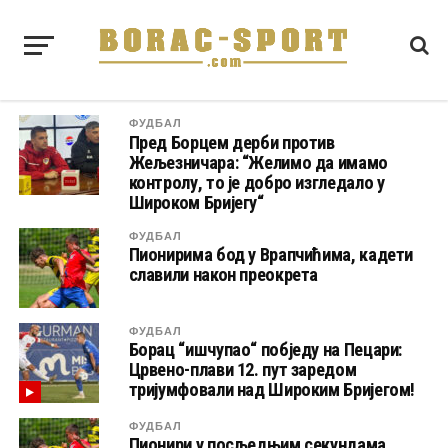
ФУДБАЛ
Пред Борцем дерби против
Жељезничара: “Желимо да имамо
контролу, то је добро изгледало у
Широком Бријегу“
ФУДБАЛ
Пионирима бод у Врапчићима, кадети
славили након преокрета
ФУДБАЛ
Борац “ишчупао“ побједу на Пецари:
Црвено-плави 12. пут заредом
тријумфовали над Широким Бријегом!
ФУДБАЛ
Пионири у посљедњим секундама