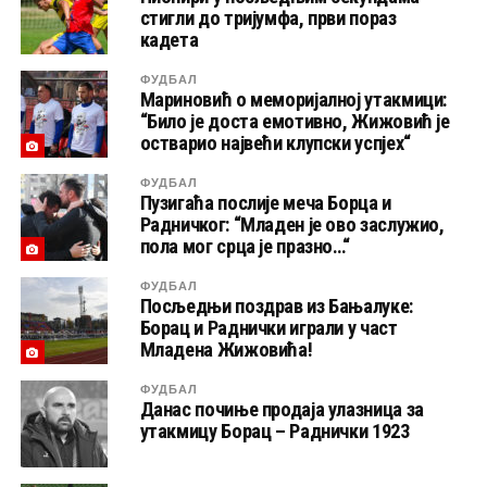
стигли до тријумфа, први пораз
кадета
ФУДБАЛ
Мариновић о меморијалној утакмици:
“Било је доста емотивно, Жижовић је
остварио највећи клупски успјех“
ФУДБАЛ
Пузигаћа послије меча Борца и
Радничког: “Младен је ово заслужио,
пола мог срца је празно…“
ФУДБАЛ
Посљедњи поздрав из Бањалуке:
Борац и Раднички играли у част
Младена Жижовића!
ФУДБАЛ
Данас почиње продаја улазница за
утакмицу Борац – Раднички 1923