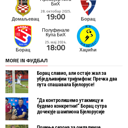
БиХ
28. октобар 2025.
19:00
Домаљевац
Борац
Полуфинале
Купа БиХ
25. мај 2024.
18:00
Борац
Хаџићи
MORE IN ФУДБАЛ
Борац славио, али остаје жал за
убједљивијим тријумфом: Пречка два
пута спашавала Бјелорусе!
“Да контролишемо утакмицу и
будемо конкретни!“ Борац сутра
дочекује шампиона Бјелорусије
Почиње сезона за омладинце