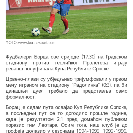
ФОТО: www.borac-sport.com
Фудбалери Борца ове сриједе (17.30) на Градском
стадиону против теслићког Пролетера играју
реванш полуфинала Купа Републике Српске.
Црвено-плави су убједљиво тријумфовали у првом
мечу играном на стадиону “Радолинка“ (0:3), па би
данашњи дуел требало да представља само
формалност.
Борац је седам пута освајао Куп Републике Српске,
а посљедњи пут се то догодило прошле године,
када је резултатом 2:1 пред домаћом публиком
поразио тим Леотара. Осим тога, наш клуб је до
трофеја долазио у сезонама 1994-1995, 1995-1996,