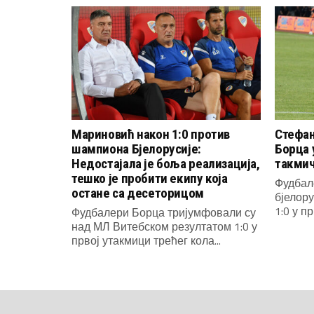
Мариновић након 1:0 против
Стефан
шампиона Бјелорусије:
Борца 
Недостајала је боља реализација,
такми
тешко је пробити екипу која
Фудбал
остане са десеторицом
бјелор
1:0 у п
Фудбалери Борца тријумфовали су
над МЛ Витебском резултатом 1:0 у
првој утакмици трећег кола...