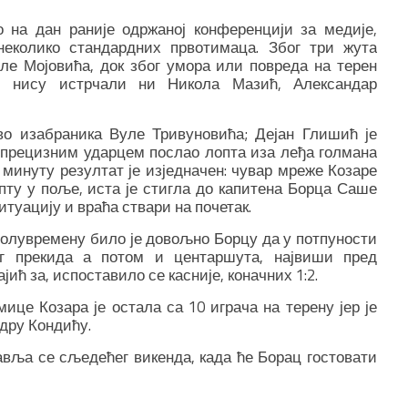
о на дан раније одржаној конференцији за медије,
еколико стандардних првотимаца. Због три жута
оле Мојовића, док због умора или повреда на терен
и нису истрчали ни Никола Мазић, Александар
во изабраника Вуле Тривуновића; Дејан Глишић је
прецизним ударцем послао лопта иза леђа голмана
минуту резултат је изједначен: чувар мреже Козаре
ту у поље, иста је стигла до капитена Борца Саше
итуацију и враћа ствари на почетак.
полувремену било је довољно Борцу да у потпуности
ног прекида а потом и центаршута, највиши пред
ић за, испоставило се касније, коначних 1:2.
мице Козара је остала са 10 играча на терену јер је
ндру Кондићу.
авља се сљедећег викенда, када ће Борац гостовати