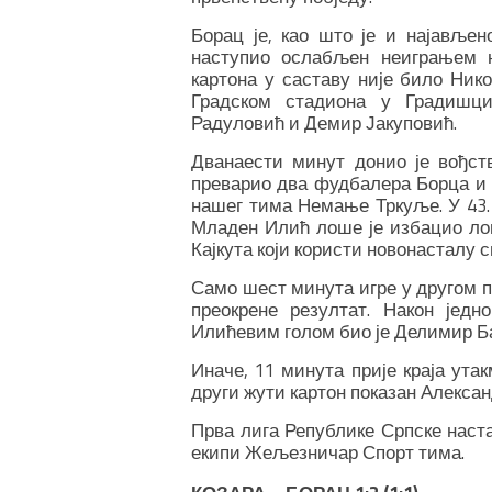
Борац је, као што је и најављен
наступио ослабљен неиграњем н
картона у саставу није било Ник
Градском стадиона у Градишц
Радуловић и Демир Јакуповић.
Дванаести минут донио је вођст
преварио два фудбалера Борца и 
нашег тима Немање Тркуље. У 43. 
Младен Илић лоше је избацио лоп
Кајкута који користи новонасталу с
Само шест минута игре у другом 
преокрене резултат. Након јед
Илићевим голом био је Делимир Бај
Иначе, 11 минута прије краја утак
други жути картон показан Алекса
Прва лига Републике Српске наст
екипи Жељезничар Спорт тима.