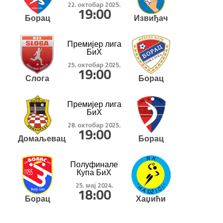
22. октобар 2025.
19:00
Борац
Извиђач
Премијер лига
БиХ
25. октобар 2025.
19:00
Слога
Борац
Премијер лига
БиХ
28. октобар 2025.
19:00
Домаљевац
Борац
Полуфинале
Купа БиХ
25. мај 2024.
18:00
Борац
Хаџићи