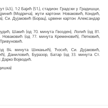
кут (43.), 1:2 Бајић (51.), стадион: Градски у Градишци,
Дринић (Модрича), жути картони: Новаковић, Кондић,
а), Си. Дујаковић (Борац), црвени картон: Александар
дић, Шакић (од 70. минута Гвозден), Лолић (од 81.
, Новаковић (од 77. минута Кременовић), Петковић,
 Тривуновић.
(од 84. минута Шикањић), Ћосић, Си. Дујаковић,
), Даниловић, Буразор, Батар (од 33. минута Ст.
: Дарко Војводић.
дишка)