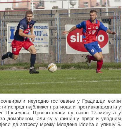
псолвирали неугодно гостовање у Градишци екипи
сти испред најближег пратиоца и противкандидата у
ег Црњелова. Црвено-плави су након 12 минута у
 за домаћином, али су у финишу првог и уводним
пјели да затресу мрежу Младена Илића и упишу 9.