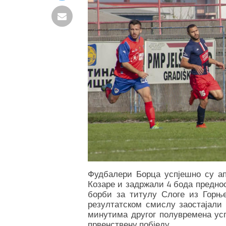
Фудбалери Борца успјешно су а
Козаре и задржали 4 бода предно
борби за титулу Слоге из Горњ
резултатском смислу заостајали
минутима другог полувремена ус
првенствену побједу.