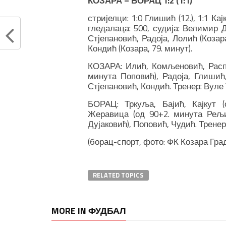
КОЗАРА – БОРАЦ 1:2 (1:1)
стријелци: 1:0 Глишић (12.), 1:1 Кај
гледалаца: 500, судија: Велимир 
Стјепановић, Радоја, Лолић (Козар
Кондић (Козара, 79. минут).
КОЗАРА: Илић, Комљеновић, Распу
минута Поповић), Радоја, Глишић
Стјепановић, Кондић. Тренер: Вуле
БОРАЦ: Тркуља, Бајић, Кајкут 
Жеравица (од 90+2. минута Рељић
Дујаковић), Поповић, Чудић. Тренер
(борац-спорт, фото: ФК Козара Гра
RELATED TOPICS
MORE IN ФУДБАЛ