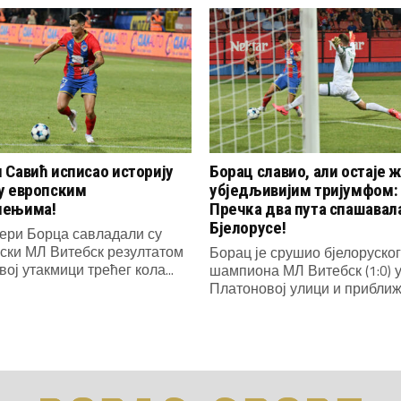
 Савић исписао историју
Борац славио, али остаје ж
у европским
убједљивијим тријумфом:
чењима!
Пречка два пута спашавал
Бјелорусе!
ери Борца савладали су
уски МЛ Витебск резултатом
Борац је срушио бјелоруског
рвој утакмици трећег кола...
шампиона МЛ Витебск (1:0) 
Платоновој улици и приближи