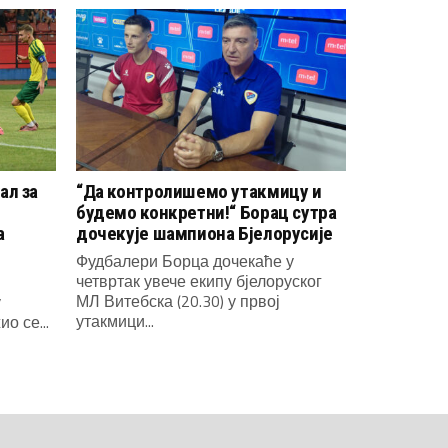
ал за
“Да контролишемо утакмицу и
будемо конкретни!“ Борац сутра
а
дочекује шампиона Бјелорусије
Фудбалери Борца дочекаће у
четвртак увече екипу бјелоруског
МЛ Витебска (20.30) у првој
у
утакмици...
о се...