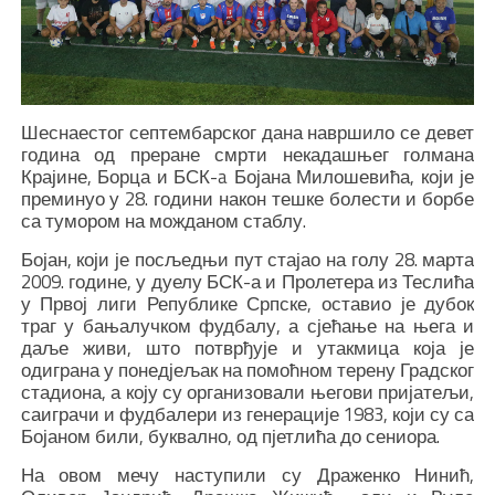
Шеснаестог септембарског дана навршило се девет
година од преране смрти некадашњег голмана
Крајине, Борца и БСК-a Бојана Милошевића, који је
преминуо у 28. години након тешке болести и борбе
са тумором на можданом стаблу.
Бојан, који је посљедњи пут стајао на голу 28. марта
2009. године, у дуелу БСК-а и Пролетера из Теслића
у Првој лиги Републике Српске, оставио је дубок
траг у бањалучком фудбалу, а сјећање на њега и
даље живи, што потврђује и утакмица која је
одиграна у понедјељак на помоћном терену Градског
стадиона, а коју су организовали његови пријатељи,
саиграчи и фудбалери из генерације 1983, који су са
Бојаном били, буквално, од пјетлића до сениора.
На овом мечу наступили су Драженко Нинић,