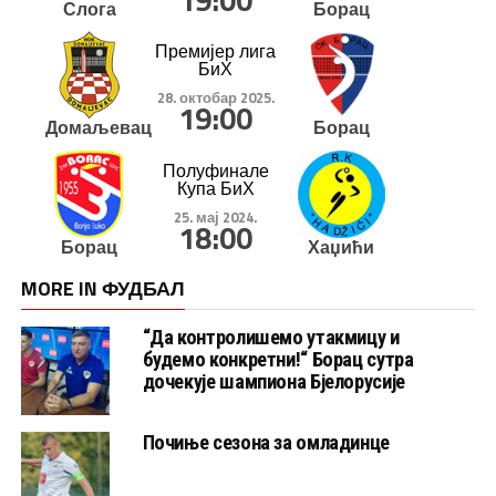
Слога
Борац
Премијер лига
БиХ
28. октобар 2025.
19:00
Домаљевац
Борац
Полуфинале
Купа БиХ
25. мај 2024.
18:00
Борац
Хаџићи
MORE IN ФУДБАЛ
“Да контролишемо утакмицу и
будемо конкретни!“ Борац сутра
дочекује шампиона Бјелорусије
Почиње сезона за омладинце