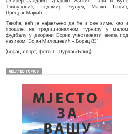
Оливер Јандрић, Драшко Жижић… али и Вуле
Тривуновић, Чедомир Ћулум, Марко Тешић,
Предраг Мајкић…
Такође, већ је најављено да ће и ове зиме, као и
прошле, на традиционалном турниру у малом
фудбалу у дворани Борик учествовати екипа под
називом “Бојан Милошевић – Борац 83“.
(борац-спорт, фото: Г. Шурлан/Блиц)
RELATED TOPICS