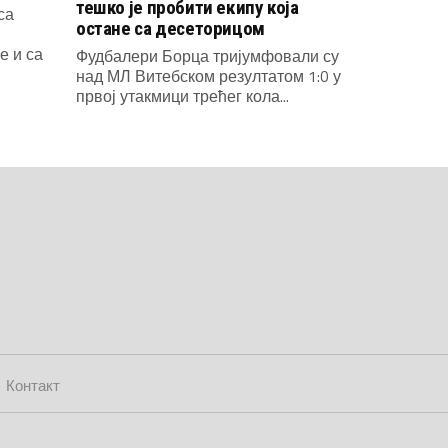
тешко је пробити екипу која
са
остане са десеторицом
е и са
Фудбалери Борца тријумфовали су
над МЛ Витебском резултатом 1:0 у
првој утакмици трећег кола...
Контакт