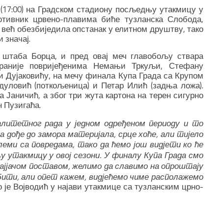
(17:00) на Градском стадиону посљедњу утакмицу у
ротивник црвено-плавима биће тузланска Слобода,
је већ обезбиједила опстанак у елитном друштву, тако
 значај.
 штаба Борца, и пред овај меч главобољу ствара
 раније повријеђенима Немањи Тркуљи, Стефану
и Дујаковићу, на мечу финала Купа Града са Крупом
уловић (поткољеница) и Петар Илић (задња ложа).
 Јаничић, а због три жута картона на терен сигурно
 Пузигаћа.
алитетног рада у једном одређеном периоду и то
а дође до замора материјала, срце хоће, али тијело
еми са повредама, тако да ћемо још видјети ко ће
 утакмицу у овој сезони. У финалу Купа Града смо
најјачом поставом, желимо да славимо на опроштају
 бити, али опет кажем, видјећемо чиме располажемо
 је Војводић у најави утакмице са тузланским црно-