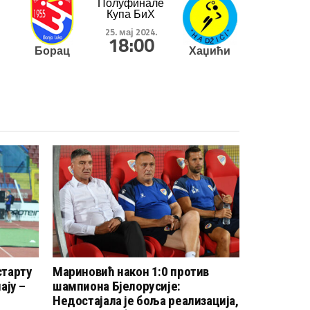
Полуфинале
Купа БиХ
25. мај 2024.
18:00
Борац
Хаџићи
старту
Мариновић након 1:0 против
ају –
шампиона Бјелорусије:
Недостајала је боља реализација,