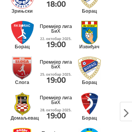
18:00
Зрињски
Борац
Премијер лига
БиХ
22. октобар 2025.
19:00
Борац
Извиђач
Премијер лига
БиХ
25. октобар 2025.
19:00
Слога
Борац
Премијер лига
БиХ
28. октобар 2025.
19:00
Домаљевац
Борац