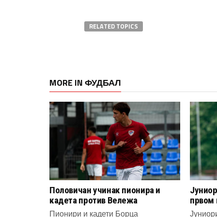
RELATED TOPICS
MORE IN ФУДБАЛ
Половичан учинак пионира и
Јуниор
кадета против Вележа
првом 
Пионири и кадети Борца
Јуниор