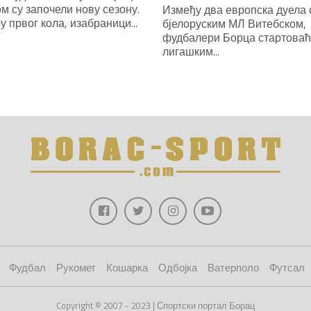
м су започели нову сезону.
Између два европска дуела 
у првог кола, изабраници...
бјелоруским МЛ Витебском,
фудбалери Борца стартоваћ
лигашким...
Фудбал
Рукомет
Кошарка
Одбојка
Ватерполо
Футсал
Copyright © 2007 - 2023 | Спортски портал Борац