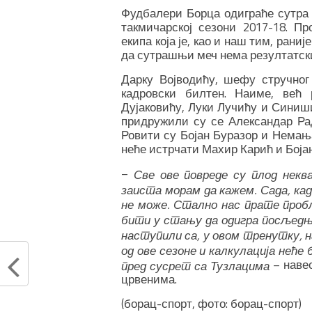
Фудбалери Борца одиграће сутра 
такмичарској сезони 2017-18. П
екипа која је, као и наш тим, рани
да сутрашњи меч нема резултатски
Дарку Војводићу, шефу стручног
кадровски билтен. Наиме, већ
Дујаковићу, Луки Лучићу и Синиш
придружили су се Александар Рад
Ровити су Бојан Буразор и Немања
неће истрчати Махир Карић и Бојан
–
Све ове повреде су плод некв
заиста морам да кажем. Сада, кад
не може. Стално нас прате пробл
бити у стању да одигра посљедњу
наступили са, у овом тренутку, 
од ове сезоне и калкулација неће
– навео
пред сусрет са Тузлацима
црвенима.
(борац-спорт, фото: борац-спорт)