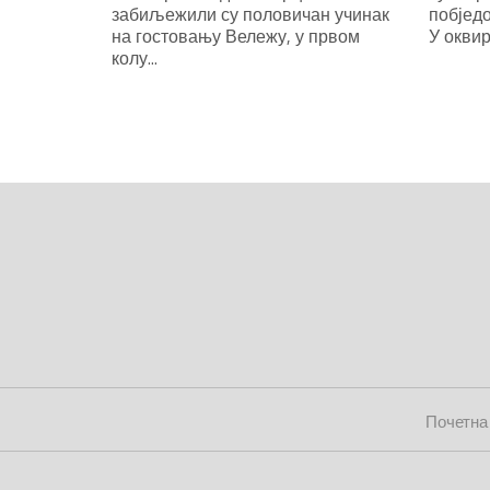
забиљежили су половичан учинак
побједо
на гостовању Вележу, у првом
У оквир
колу...
Почетна