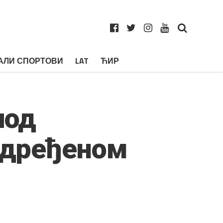
АЛИ СПОРТОВИ
LAT
ЋИР
лод
 одређеном