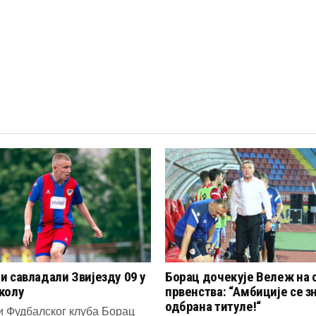
и савладали Звијезду 09 у
Борац дочекује Вележ на 
колу
првенства: “Амбиције се зн
одбрана титуле!“
и Фудбалског клуба Борац