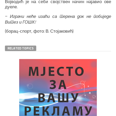
Војводић је на себи својствен начин најавио ове
дуеле.
–
Играчи неће изаћи са терена док не побиједе
Витез и ГОШК!
(борац-спорт, фото: В. Стојаковић)
RELATED TOPICS