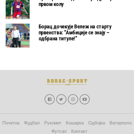
првом колу
Борац дочекује Вележ на старту
првенства: “Амбиције се знају –
одбрана титуле!“
Почетна
Фудбал
Рукомет
Кошарка
Одбојка
Ватерполо
Футсал
Контакт