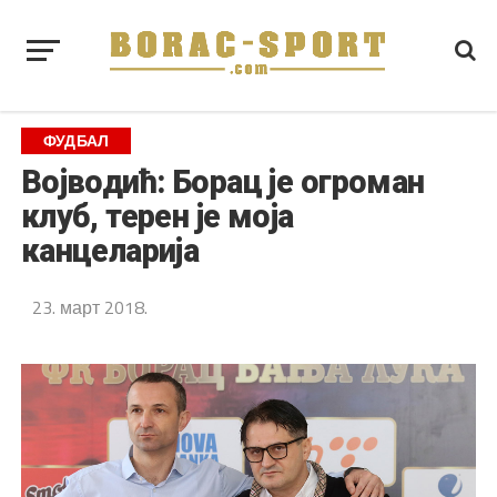
ФУДБАЛ
Војводић: Борац је огроман
клуб, терен је моја
канцеларија
23. март 2018.