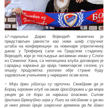
47-годишњи Дарко Војводић званично је
представљен јавности као нови шеф стручног
штаба на конференцији за новинаре уприличеној
данас у Трофејној сали на Градском стадиону.
Војводић, који је посљедњи ангажман имао у Слоги
из Симиног Хана, са челницима клуба договорио је
сарадњу најмање до краја такмичарске сезоне, уз
опцију продужетка уколико обје стране буду
задовољне учињеним у наредних осам кола.
–
Моји први утисци су одлични. Сматрам да је
Борац огроман клуб на овим просторима и да мора
увијек да се бори за највиши пласман. Силом
прилика тренутно игра у Лиги за опстанак и да ми
је неко рекао прије извјесног времена да ће тако