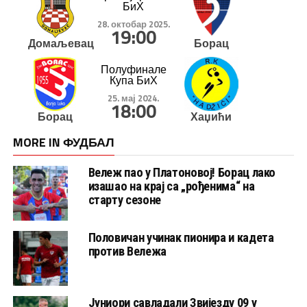
БиХ
28. октобар 2025.
19:00
Домаљевац
Борац
Полуфинале
Купа БиХ
25. мај 2024.
18:00
Борац
Хаџићи
MORE IN ФУДБАЛ
Вележ пао у Платоновој! Борац лако
изашао на крај са „рођенима“ на
старту сезоне
Половичан учинак пионира и кадета
против Вележа
Јуниори савладали Звијезду 09 у