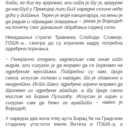
бити, не бих му вјеровао, али шта је ту је, вјерујем
да наступ у Премијер лиги БиХ наредне сезоне неће
доћи у питање. Терен је моје канцеларија, на мени је
– рекао је Војводић
да радим и оправдам повјерење
на почетку свог данашњег обраћања седмој сили.
Некадашњи стратег Травника, Слободе, Славије,
ГОШК-а… сматра да су играчком кадру потребна
одређена појачања.
–
Генерално гледано, задовољан сам оним што
видим, али сигурно је да морамо да се појачамо на
одређеним мјестима. Потребни су нам, прије
свега, искусан голман и нападач, то је обавезно и
евидентно. Исто тако, одређене играче морамо да
тргнемо из одређене апатије, а ту прије свега
мислим на Бојана Пузигаћу. Искусан је играч и
– навео је
сигуран сам да ћемо га вратити
Војводић.
У наредна два кола плеј-аута Борац ће на Градском
стадиону угостити екипе Витеза и ГОШК-а, а