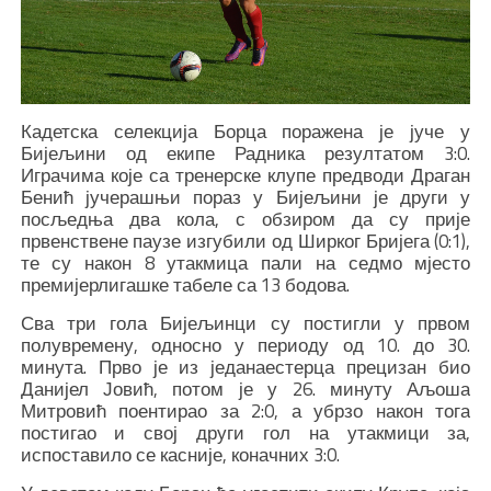
Кадетска селекција Борца поражена је јуче у
Бијељини од екипе Радника резултатом 3:0.
Играчима које са тренерске клупе предводи Драган
Бенић јучерашњи пораз у Бијељини је други у
посљедња два кола, с обзиром да су прије
првенствене паузе изгубили од Ширког Бријега (0:1),
те су након 8 утакмица пали на седмо мјесто
премијерлигашке табеле са 13 бодова.
Сва три гола Бијељинци су постигли у првом
полувремену, односно у периоду од 10. до 30.
минута. Прво је из једанаестерца прецизан био
Данијел Јовић, потом је у 26. минуту Аљоша
Митровић поентирао за 2:0, а убрзо након тога
постигао и свој други гол на утакмици за,
испоставило се касније, коначних 3:0.