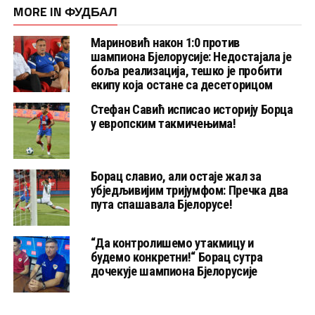
MORE IN ФУДБАЛ
Мариновић након 1:0 против
шампиона Бјелорусије: Недостајала је
боља реализација, тешко је пробити
екипу која остане са десеторицом
Стефан Савић исписао историју Борца
у европским такмичењима!
Борац славио, али остаје жал за
убједљивијим тријумфом: Пречка два
пута спашавала Бјелорусе!
“Да контролишемо утакмицу и
будемо конкретни!“ Борац сутра
дочекује шампиона Бјелорусије