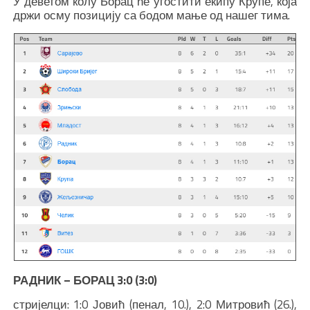
У деветом колу Борац ће угостити екипу Крупе, која
држи осму позицију са бодом мање од нашег тима.
РАДНИК – БОРАЦ 3:0 (3:0)
стријелци: 1:0 Јовић (пенал, 10.), 2:0 Митровић (26.),