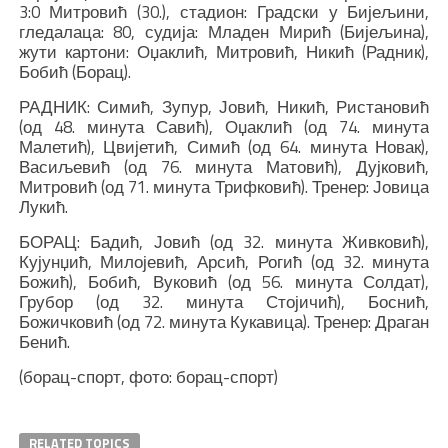
3:0 Митровић (30.), стадион: Градски у Бијељини,
гледалаца: 80, судија: Младен Мирић (Бијељина),
жути картони: Оџаклић, Митровић, Никић (Радник),
Бобић (Борац).
РАДНИК: Симић, Зупур, Јовић, Никић, Ристановић
(од 48. минута Савић), Оџаклић (од 74. минута
Малетић), Цвијетић, Симић (од 64. минута Новак),
Васиљевић (од 76. минута Матовић), Дујковић,
Митровић (од 71. минута Трифковић). Тренер: Јовица
Лукић.
БОРАЦ: Бадић, Јовић (од 32. минута Живковић),
Кујунџић, Милојевић, Арсић, Рогић (од 32. минута
Божић), Бобић, Вуковић (од 56. минута Солдат),
Грубор (од 32. минута Стојичић), Боснић,
Божичковић (од 72. минута Кукавица). Тренер: Драган
Бенић.
(борац-спорт, фото: борац-спорт)
RELATED TOPICS