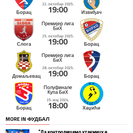
22. октобар 2025.
19:00
Борац
Извиђач
Премијер лига
БиХ
25. октобар 2025.
19:00
Слога
Борац
Премијер лига
БиХ
28. октобар 2025.
19:00
Домаљевац
Борац
Полуфинале
Купа БиХ
25. мај 2024.
18:00
Борац
Хаџићи
MORE IN ФУДБАЛ
“Да контролишемо утакмицу и