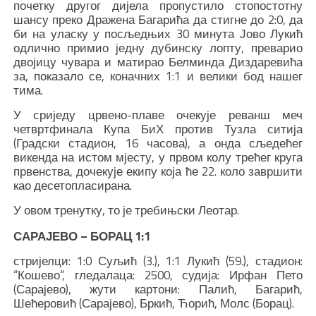
почетку другог дијела пропустило стопостотну
шансу преко Дражена Багарића да стигне до 2:0, да
би на уласку у посљедњих 30 минута Јово Лукић
одлично примио једну дубинску лопту, преварио
двојицу чувара и матирао Белминда Диздаревића
за, показало се, коначних 1:1 и велики бод нашег
тима.
У сриједу црвено-плаве очекује реванш меч
четвртфинала Купа БиХ против Тузла ситија
(Градски стадион, 16 часова), а онда сљедећег
викенда на истом мјесту, у првом колу трећег круга
првенства, дочекује екипу која ће 22. коло завршити
као десетопласирана.
У овом тренутку, то је требињски Леотар.
САРАЈЕВО – БОРАЦ 1:1
стријелци: 1:0 Суљић (3.), 1:1 Лукић (59.), стадион:
“Кошево“, гледалаца: 2500, судија: Ирфан Пето
(Сарајево), жути картони: Палић, Багарић,
Шећеровић (Сарајево), Бркић, Ћорић, Молс (Борац).