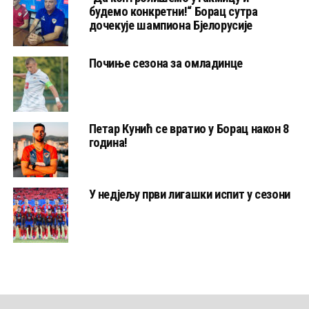
будемо конкретни!“ Борац сутра
дочекује шампиона Бјелорусије
Почиње сезона за омладинце
Петар Кунић се вратио у Борац након 8
година!
У недјељу први лигашки испит у сезони