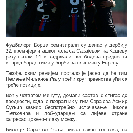
Фудбалери Борца ремизирали су данас у дербију
22. премијерлигашког кола са Сарајевом на Кошеву
резултатом 1:1 и задржали пет бодова предности
испред бордо тима у борби за пласман у Европу.
Такође, овим ремијем постало је јасно да ће тим
Немање Миљановића у трећи круг првенства ући са
треће позиције.
Већ у четвртом минуту, домаћи састав је стигао до
предности, када је повратник у тим Сарајева Асмир
Суљић казнио беспотребно истрчавање Николе
Ћетковића и лоб-ударцем са лијеве стране
затресао црвено-плаву мрежу.
Било је Сарајево бољи ривал након тог гола, на