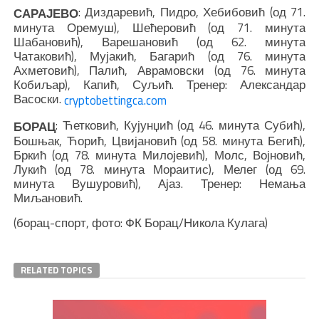
: Диздаревић, Пидро, Хебибовић (од 71.
САРАЈЕВО
минута Оремуш), Шећеровић (од 71. минута
Шабановић), Варешановић (од 62. минута
Чатаковић), Мујакић, Багарић (од 76. минута
Ахметовић), Палић, Аврамовски (од 76. минута
Кобиљар), Капић, Суљић. Тренер: Александар
Васоски.
cryptobettingca.com
: Ћетковић, Кујунџић (од 46. минута Субић),
БОРАЦ
Бошњак, Ћорић, Цвијановић (од 58. минута Бегић),
Бркић (од 78. минута Милојевић), Молс, Војновић,
Лукић (од 78. минута Мораитис), Мелег (од 69.
минута Вушуровић), Ајаз. Тренер: Немања
Миљановић.
(борац-спорт, фото: ФК Борац/Никола Кулага)
RELATED TOPICS