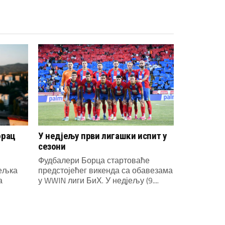
орац
У недјељу први лигашки испит у
сезони
Фудбалери Борца стартоваће
јељка
предстојећег викенда са обавезама
а
у WWIN лиги БиХ. У недјељу (9....