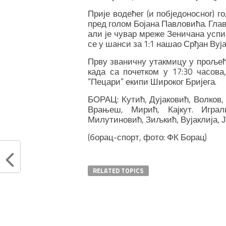
Прије водећег (и побједоносног) г
пред голом Бојана Павловића. Глав
али је чувар мреже Зеничана усп
се у шанси за 1:1 нашао Срђан Вуја
Прву званичну утакмицу у прољећ
када са почетком у 17:30 часова
“Пецари“ екипи Широког Бријега.
БОРАЦ: Кутић, Дујаковић, Волков,
Врањеш, Мирић, Кајкут. Играл
Милутиновић, Зиљкић, Вујаклија, 
(борац-спорт, фото: ФК Борац)
RELATED TOPICS