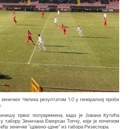
зеничког Челика резултатом 1:0 у генералној проби
.
финишу првог полувремена, када је Јована Кутића
у табору Зеничана Емирхан Топчу, који је почетком
међу зеничке “црвено-црне“ из табора Ризеспора.