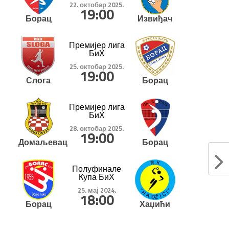
22. октобар 2025.
19:00
Борац
Извиђач
Премијер лига
БиХ
25. октобар 2025.
19:00
Слога
Борац
Премијер лига
БиХ
28. октобар 2025.
19:00
Домаљевац
Борац
Полуфинале
Купа БиХ
25. мај 2024.
18:00
Борац
Хаџићи