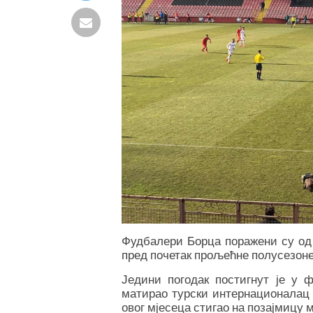
Фудбалери Борца поражени су од 
пред почетак прољећне полусезоне
Једини погодак постигнут је у 
матирао турски интернационалац 
овог мјесеца стигао на позајмицу 