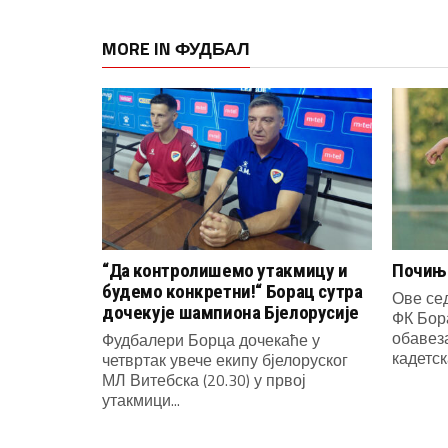
MORE IN ФУДБАЛ
“Да контролишемо утакмицу и
Почиње
будемо конкретни!“ Борац сутра
Ове се
дочекује шампиона Бјелорусије
ФК Бор
обавеза
Фудбалери Борца дочекаће у
кадетска
четвртак увече екипу бјелоруског
МЛ Витебска (20.30) у првој
утакмици...