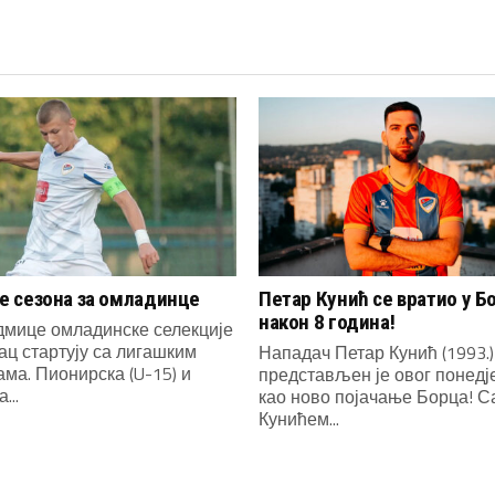
 сезона за омладинце
Петар Кунић се вратио у Б
након 8 година!
дмице омладинске селекције
ац стартују са лигашким
Нападач Петар Кунић (1993.)
ма. Пионирска (U-15) и
представљен је овог понед
...
као ново појачање Борца! С
Кунићем...