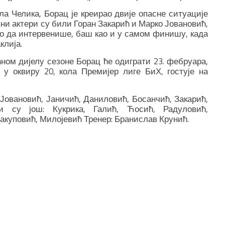
ола Челика, Борац је креирао двије опасне ситуације
ни актери су били Горан Закарић и Марко Јовановић,
ио да интервенише, баш као и у самом финишу, када
клија.
ном дијелу сезоне Борац ће одиграти 23. фебруара,
, у оквиру 20, кола Премијер лиге БиХ, гостује на
 Јовановић, Јаничић, Даниловић, Босанчић, Закарић,
и су још: Кукрика, Галић, Ћосић, Радуловић,
Јакуповић, Милојевић Тренер: Бранислав Крунић.