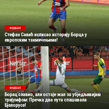
ФУДБАЛ
Стефан Савић исписао историју Борца у
европским такмичењима!
ФУДБАЛ
Борац славио, али остаје жал за убједљивијим
тријумфом: Пречка два пута спашавала
Бјелорусе!