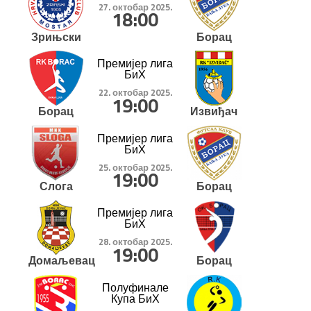
27. октобар 2025.
18:00
Зрињски
Борац
Премијер лига
БиХ
22. октобар 2025.
19:00
Борац
Извиђач
Премијер лига
БиХ
25. октобар 2025.
19:00
Слога
Борац
Премијер лига
БиХ
28. октобар 2025.
19:00
Домаљевац
Борац
Полуфинале
Купа БиХ