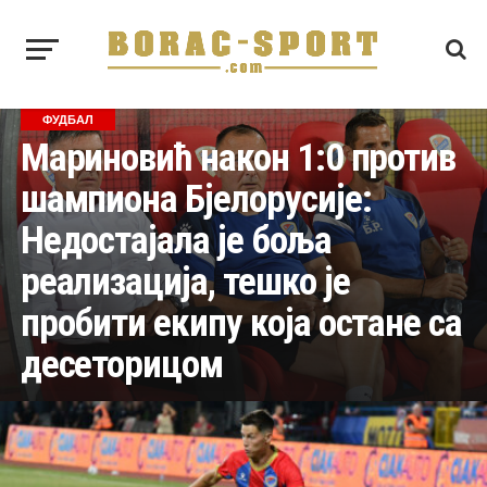
ФУДБАЛ
Мариновић након 1:0 против
шампиона Бјелорусије:
Недостајала је боља
реализација, тешко је
пробити екипу која остане са
десеторицом