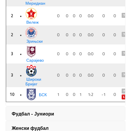
Фудбал - Јуниори
Женски фудбал