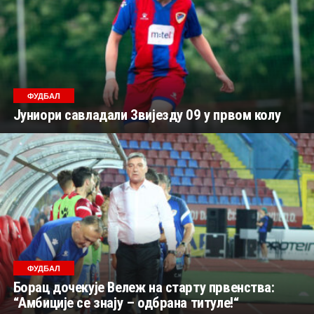
ФУДБАЛ
Јуниори савладали Звијезду 09 у првом колу
ФУДБАЛ
Борац дочекује Вележ на старту првенства:
“Амбиције се знају – одбрана титуле!“