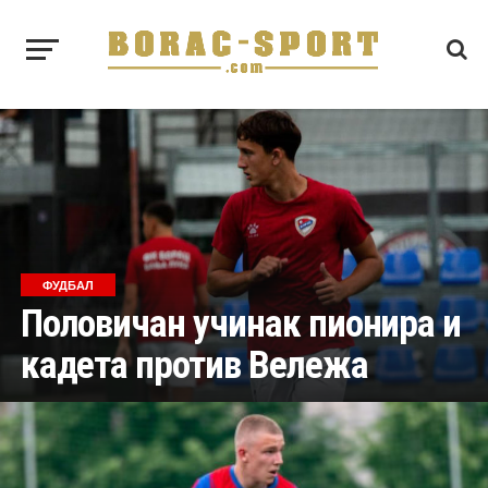
ФУДБАЛ
Половичан учинак пионира и
кадета против Вележа