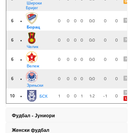
Фудбал - Јуниори
Женски фудбал