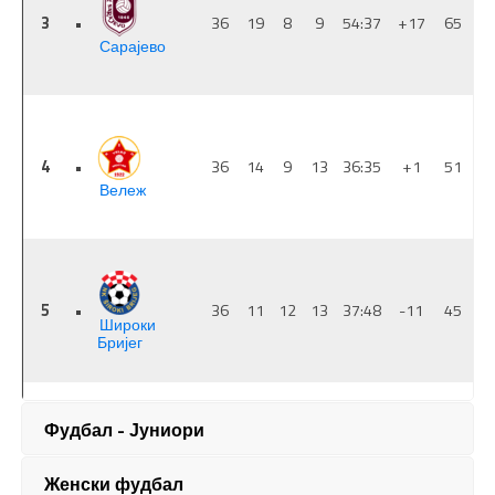
Фудбал - Јуниори
Женски фудбал