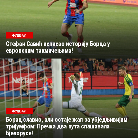
ФУДБАЛ
Стефан Савић исписао историју Борца у
европским такмичењима!
ФУДБАЛ
Борац славио, али остаје жал за убједљивијим
тријумфом: Пречка два пута спашавала
Бјелорусе!