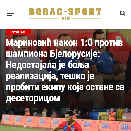
ФУДБАЛ
Мариновић након 1:0 против
шампиона Бјелорусије:
Недостајала је боља
реализација, тешко је
пробити екипу која остане са
десеторицом