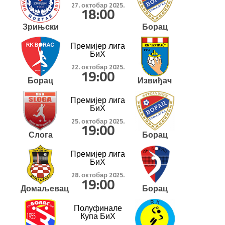
27. октобар 2025.
18:00
Зрињски
Борац
Премијер лига
БиХ
22. октобар 2025.
19:00
Борац
Извиђач
Премијер лига
БиХ
25. октобар 2025.
19:00
Слога
Борац
Премијер лига
БиХ
28. октобар 2025.
19:00
Домаљевац
Борац
Полуфинале
Купа БиХ