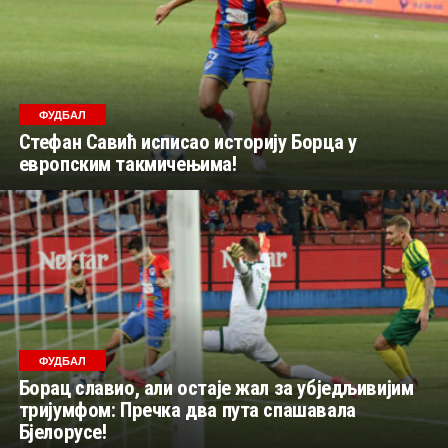
ФУДБАЛ
Стефан Савић исписао историју Борца у
европским такмичењима!
ФУДБАЛ
Борац славио, али остаје жал за убједљивијим
тријумфом: Пречка два пута спашавала
Бјелорусе!