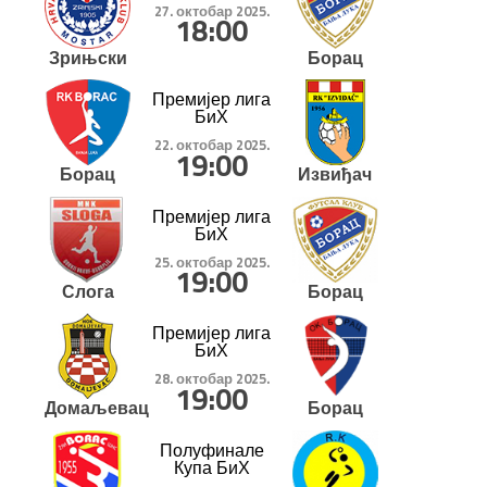
27. октобар 2025.
18:00
Зрињски
Борац
Премијер лига
БиХ
22. октобар 2025.
19:00
Борац
Извиђач
Премијер лига
БиХ
25. октобар 2025.
19:00
Слога
Борац
Премијер лига
БиХ
28. октобар 2025.
19:00
Домаљевац
Борац
Полуфинале
Купа БиХ