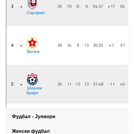
Фудбал - Јуниори
Женски фудбал