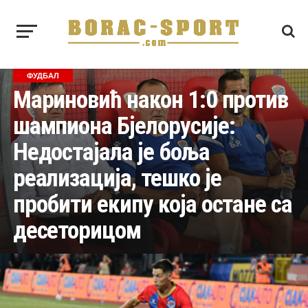
ФУДБАЛ
Мариновић након 1:0 против
шампиона Бјелорусије:
Недостајала је боља
реализација, тешко је
пробити екипу која остане са
десеторицом