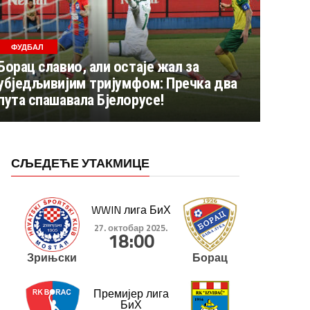
ФУДБАЛ
Борац славио, али остаје жал за
убједљивијим тријумфом: Пречка два
пута спашавала Бјелорусе!
СЉЕДЕЋЕ УТАКМИЦЕ
WWIN лига БиХ
27. октобар 2025.
18:00
Зрињски
Борац
Премијер лига
БиХ