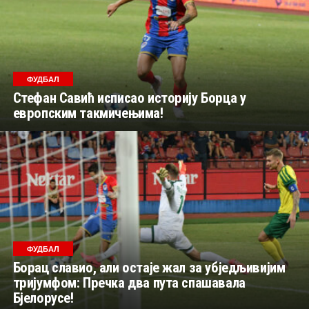
ФУДБАЛ
Стефан Савић исписао историју Борца у
европским такмичењима!
ФУДБАЛ
Борац славио, али остаје жал за убједљивијим
тријумфом: Пречка два пута спашавала
Бјелорусе!