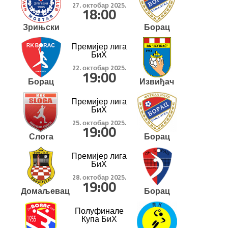
27. октобар 2025.
18:00
Зрињски
Борац
Премијер лига
БиХ
22. октобар 2025.
19:00
Борац
Извиђач
Премијер лига
БиХ
25. октобар 2025.
19:00
Слога
Борац
Премијер лига
БиХ
28. октобар 2025.
19:00
Домаљевац
Борац
Полуфинале
Купа БиХ