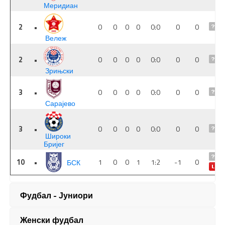
Фудбал - Јуниори
Женски фудбал