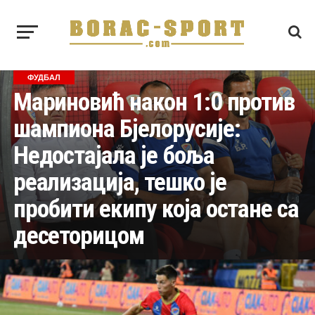
ФУДБАЛ
Мариновић након 1:0 против
шампиона Бјелорусије:
Недостајала је боља
реализација, тешко је
пробити екипу која остане са
десеторицом