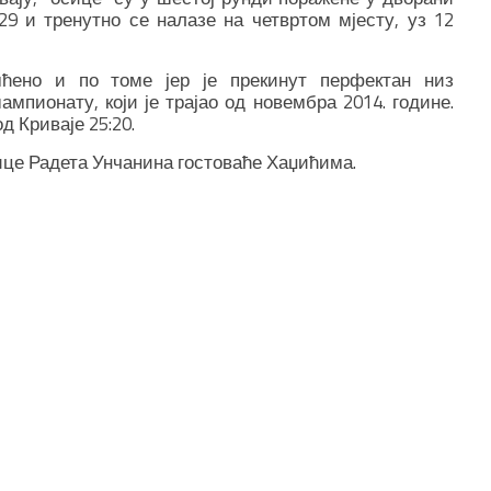
29 и тренутно се налазе на четвртом мјесту, уз 12
ћено и по томе јер је прекинут перфектан низ
пионату, који је трајао од новембра 2014. године.
д Криваје 25:20.
нице Радета Унчанина гостоваће Хаџићима.