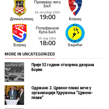
Премијер лига
БиХ
28. октобар 2025.
19:00
Домаљевац
Борац
Полуфинале
Купа БиХ
25. мај 2024.
18:00
Борац
Хаџићи
MORE IN UNCATEGORIZED
Прије 52 године отворена дворана
Борик
Одржано 2. Црвено-плаво вече у
организацији Удружења “Црвено-
плави“