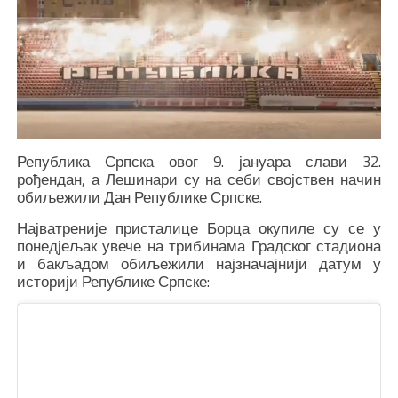
Република Српска овог 9. јануара слави 32.
рођендан, а Лешинари су на себи својствен начин
обиљежили Дан Републике Српске.
Најватреније присталице Борца окупиле су се у
понедјељак увече на трибинама Градског стадиона
и бакљадом обиљежили најзначајнији датум у
историји Републике Српске: