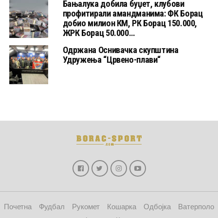
Бањалука добила буџет, клубови
профитирали амандманима: ФК Борац
добио милион КМ, РК Борац 150.000,
ЖРК Борац 50.000…
Одржана Оснивачка скупштина
Удружења “Црвено-плави“
Почетна
Фудбал
Рукомет
Кошарка
Одбојка
Ватерполо