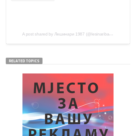
A post shared by Лешинари 1987 (@lesinaribanjaluka1987)
RELATED TOPICS