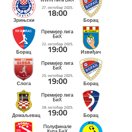
27. октобар 2025.
18:00
Зрињски
Борац
Премијер лига
БиХ
22. октобар 2025.
19:00
Борац
Извиђач
Премијер лига
БиХ
25. октобар 2025.
19:00
Слога
Борац
Премијер лига
БиХ
28. октобар 2025.
19:00
Домаљевац
Борац
Полуфинале
Купа БиХ