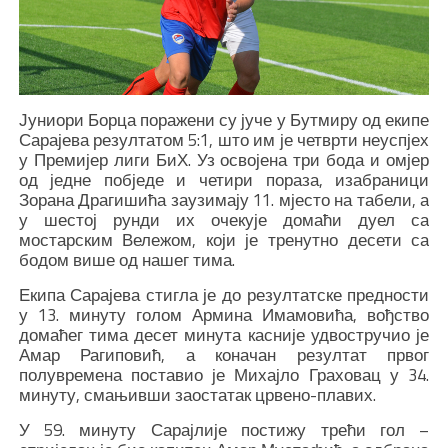
Јуниори Борца поражени су јуче у Бутмиру од екипе
Сарајева резултатом 5:1, што им је четврти неуспјех
у Премијер лиги БиХ. Уз освојена три бода и омјер
од једне побједе и четири пораза, изабраници
Зорана Драгишића заузимају 11. мјесто на табели, а
у шестој рунди их очекује домаћи дуел са
мостарским Вележом, који је тренутно десети са
бодом више од нашег тима.
Екипа Сарајева стигла је до резултатске предности
у 13. минуту голом Армина Имамовића, вођство
домаћег тима десет минута касније удвостручио је
Амар Рагиповић, а коначан резултат првог
полувремена поставио је Михајло Граховац у 34.
минуту, смањивши заостатак црвено-плавих.
У 59. минуту Сарајлије постижу трећи гол –