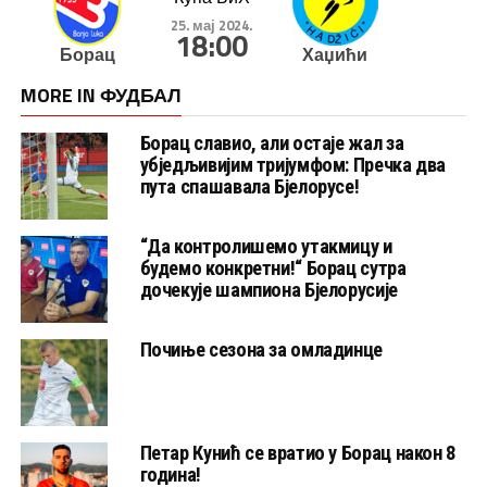
25. мај 2024.
18:00
Борац
Хаџићи
MORE IN ФУДБАЛ
Борац славио, али остаје жал за
убједљивијим тријумфом: Пречка два
пута спашавала Бјелорусе!
“Да контролишемо утакмицу и
будемо конкретни!“ Борац сутра
дочекује шампиона Бјелорусије
Почиње сезона за омладинце
Петар Кунић се вратио у Борац након 8
година!