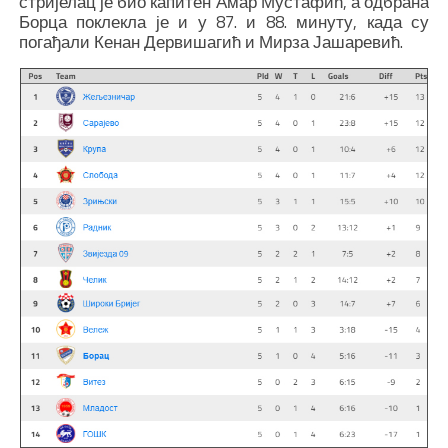
стријелац је био капитен Амар Мустафић, а одбрана
Борца поклекла је и у 87. и 88. минуту, када су
погађали Кенан Дервишагић и Мирза Јашаревић.