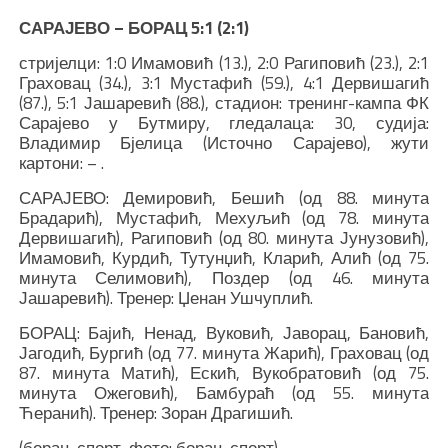
САРАЈЕВО – БОРАЦ 5:1 (2:1)
стријелци: 1:0 Имамовић (13.), 2:0 Рагиповић (23.), 2:1
Граховац (34.), 3:1 Мустафић (59.), 4:1 Дервишагић
(87.), 5:1 Јашаревић (88.), стадион: тренинг-кампа ФК
Сарајево у Бутмиру, гледалаца: 30, судија:
Владимир Бјелица (Источно Сарајево), жути
картони: – .
САРАЈЕВО: Демировић, Бешић (од 88. минута
Брадарић), Мустафић, Мехуљић (од 78. минута
Дервишагић), Рагиповић (од 80. минута Јунузовић),
Имамовић, Курдић, Тутунџић, Кларић, Алић (од 75.
минута Селимовић), Поздер (од 46. минута
Јашаревић). Тренер: Џенан Ушчуплић.
БОРАЦ: Бајић, Ненад, Вуковић, Јаворац, Бановић,
Јагодић, Бургић (од 77. минута Жарић), Граховац (од
87. минута Матић), Ескић, Вукобратовић (од 75.
минута Ожеговић), Бамбураћ (од 55. минута
Ћеранић). Тренер: Зоран Драгишић.
(борац-спорт, фото: борац-спорт)