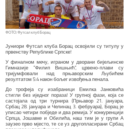
ФОТО: Футсал клуб Борац
Јуниори Футсал клуба Борац освојили су титулу у
првенству Републике Српске!
У финалном мечу, играном у дворани бијељинске
Гимназије “Филип Вишњић“, црвено-плави су
тријумфовали над прњаворским Љубићем
резултатом 5:4 након бољег извођења пенала.
До трофеја су изабраници Емилка Јанковића
стигли без иједног пораза! У групној фази, која се
састојала од три турнира (Прњавор 21. јануара,
Србац 28. јануара и Челинац 3. фебруара), Борац је
уписао четири побједе и два ремија. У конкуренцији
Српца, Јошавке и Обилића, наш тим је у групи А
заузео прво мјесто, те се уз другопласирани Србац