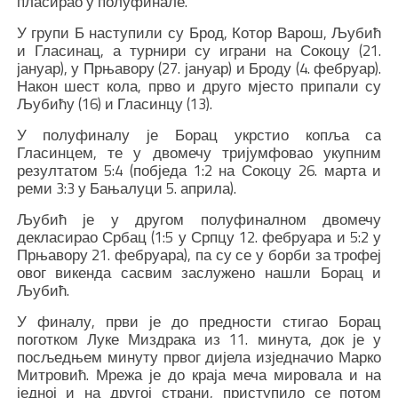
пласирао у полуфинале.
У групи Б наступили су Брод, Котор Варош, Љубић
и Гласинац, а турнири су играни на Сокоцу (21.
јануар), у Прњавору (27. јануар) и Броду (4. фебруар).
Након шест кола, прво и друго мјесто припали су
Љубићу (16) и Гласинцу (13).
У полуфиналу је Борац укрстио копља са
Гласинцем, те у двомечу тријумфовао укупним
резултатом 5:4 (побједа 1:2 на Сокоцу 26. марта и
реми 3:3 у Бањалуци 5. априла).
Љубић је у другом полуфиналном двомечу
декласирао Србац (1:5 у Српцу 12. фебруара и 5:2 у
Прњавору 21. фебруара), па су се у борби за трофеј
овог викенда сасвим заслужено нашли Борац и
Љубић.
У финалу, први је до предности стигао Борац
поготком Луке Миздрака из 11. минута, док је у
посљедњем минуту првог дијела изједначио Марко
Митровић. Мрежа је до краја меча мировала и на
једној и на другој страни, приступило се потом