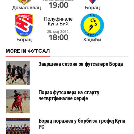
19:00
Домаљевац
Борац
Полуфинале
Купа БиХ
25. мај 2024.
18:00
Борац
Хаџићи
MORE IN ФУТСАЛ
Завршена сезона за футсалере Борца
Пораз футсалера на старту
четвртфиналне серије
Борац поражен у борби за трофеј Купа
РС