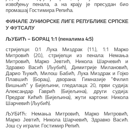
извођењу пенала, а на крају је пресудан био
промашај Гостимира Репића.
ФИНАЛЕ ЈУНИОРСКЕ ЛИГЕ РЕПУБЛИКЕ СРПСКЕ
У ФУТСАЛУ
ЉУБИЋ – БОРАЦ 1:1 (пеналима 4:5)
стријелци: 0:1 Лука Миздрак (11.), 1:1 Марко
Митровић (20.), стријелци из пенала: Немања
Митровић, Марко Јевтић, Никола Шарчевић и
Здравко Васић (Љубић), Димитрије Милановић,
Дарио Ђукић, Милош Бабић, Лука Миздрак и Гојко
Плавшић (Борац), дворана: Гимназије “Филип
Вишњић“ у Бијељини, гледалаца: 20, први судија:
Александар Гаврић (Бијељина), други судија:
Предраг Кићић (Бијељина), жути картони: Никола
Шарчевић (Љубић).
ЉУБИЋ: Немања Митровић, Марко Митровић,
Марко Јевтић, Никола Шарчевић, Здравко Васић.
Још су играли: Гостимир Репић.