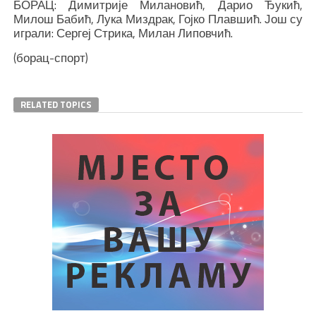
БОРАЦ: Димитрије Милановић, Дарио Ђукић,
Милош Бабић, Лука Миздрак, Гојко Плавшић. Још су
играли: Сергеј Стрика, Милан Липовчић.
(борац-спорт)
RELATED TOPICS