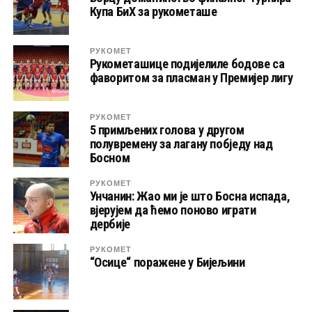
Купа БиХ за рукометаше
РУКОМЕТ
Рукометашице подијелиле бодове са
фаворитом за пласман у Премијер лигу
РУКОМЕТ
5 примљених голова у другом
полувремену за лагану побједу над
Босном
РУКОМЕТ
Унчанин: Жао ми је што Босна испада,
вјерујем да ћемо поново играти
дербије
РУКОМЕТ
“Осице“ поражене у Бијељини