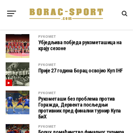
РУКОМЕТ
Убједљива побједа рукометашица на
крају сезоне
РУКОМЕТ
Прије 27 година Борац освојио Куп IHF
РУКОМЕТ
Рукометаши без проблема против
Горажда, Дервента посљедњи
противник пред финални турнир Купа
БиХ
РУКОМЕТ
Борцу домаћинство финалног турнира